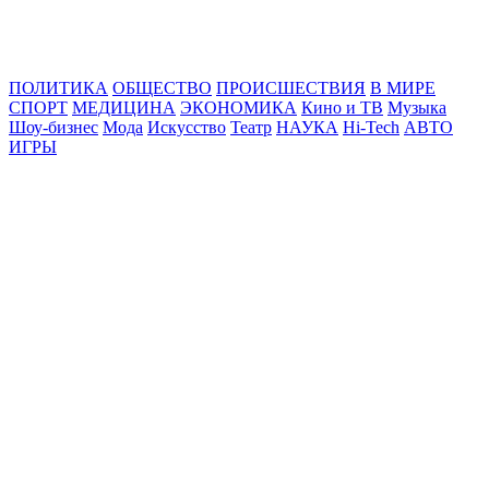
Online24News.ru
Самые свежие новости!
ПОЛИТИКА
ОБЩЕСТВО
ПРОИСШЕСТВИЯ
В МИРЕ
СПОРТ
МЕДИЦИНА
ЭКОНОМИКА
Кино и ТВ
Музыка
Шоу-бизнес
Мода
Искусство
Театр
НАУКА
Hi-Tech
АВТО
ИГРЫ