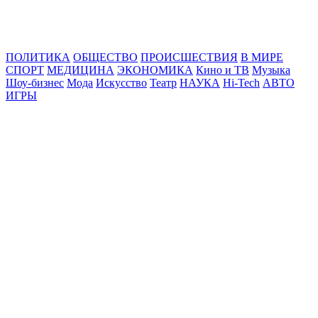
Online24News.ru
Самые свежие новости!
ПОЛИТИКА
ОБЩЕСТВО
ПРОИСШЕСТВИЯ
В МИРЕ
СПОРТ
МЕДИЦИНА
ЭКОНОМИКА
Кино и ТВ
Музыка
Шоу-бизнес
Мода
Искусство
Театр
НАУКА
Hi-Tech
АВТО
ИГРЫ