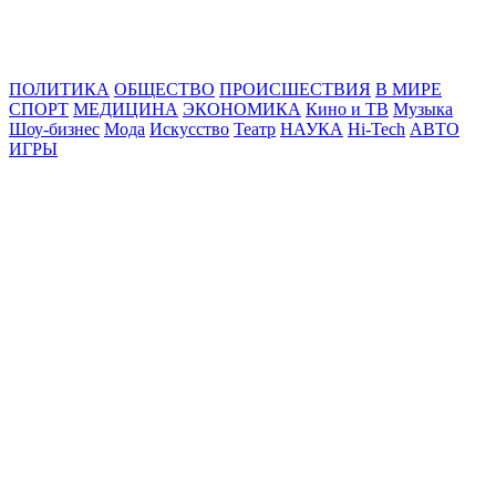
Online24News.ru
Самые свежие новости!
ПОЛИТИКА
ОБЩЕСТВО
ПРОИСШЕСТВИЯ
В МИРЕ
СПОРТ
МЕДИЦИНА
ЭКОНОМИКА
Кино и ТВ
Музыка
Шоу-бизнес
Мода
Искусство
Театр
НАУКА
Hi-Tech
АВТО
ИГРЫ