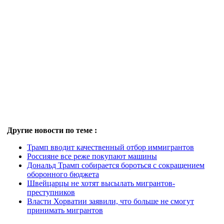
Другие новости по теме :
Трамп вводит качественный отбор иммигрантов
Россияне все реже покупают машины
Дональд Трамп собирается бороться с сокращением
оборонного бюджета
Швейцарцы не хотят высылать мигрантов-
преступников
Власти Хорватии заявили, что больше не смогут
принимать мигрантов