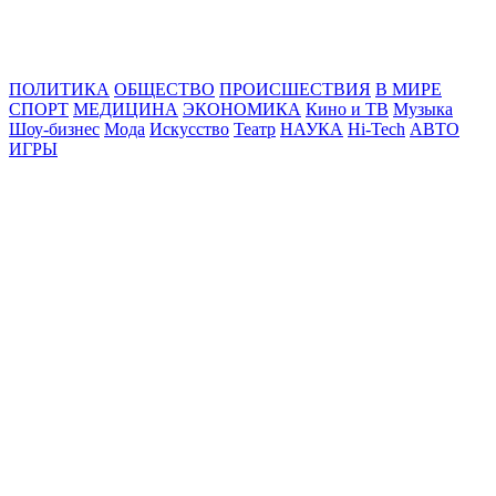
Online24News.ru
Самые свежие новости!
ПОЛИТИКА
ОБЩЕСТВО
ПРОИСШЕСТВИЯ
В МИРЕ
СПОРТ
МЕДИЦИНА
ЭКОНОМИКА
Кино и ТВ
Музыка
Шоу-бизнес
Мода
Искусство
Театр
НАУКА
Hi-Tech
АВТО
ИГРЫ