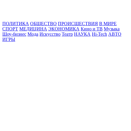
Online24News.ru
Самые свежие новости!
ПОЛИТИКА
ОБЩЕСТВО
ПРОИСШЕСТВИЯ
В МИРЕ
СПОРТ
МЕДИЦИНА
ЭКОНОМИКА
Кино и ТВ
Музыка
Шоу-бизнес
Мода
Искусство
Театр
НАУКА
Hi-Tech
АВТО
ИГРЫ