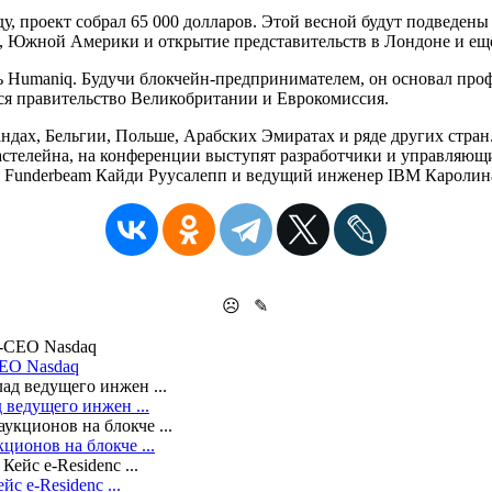
оду, проект собрал 65 000 долларов. Этой весной будут подведен
, Южной Америки и открытие представительств в Лондоне и ещё
ь Humaniq. Будучи блокчейн-предпринимателем, он основал проф
ся правительство Великобритании и Еврокомиссия.
ндах, Бельгии, Польше, Арабских Эмиратах и ряде других стра
телейна, на конференции выступят разработчики и управляющие
ль Funderbeam Кайди Руусалепп и ведущий инженер IBM Кароли
☹
✎
СЕО Nasdaq
 ведущего инжен ...
ционов на блокче ...
с e-Residenc ...