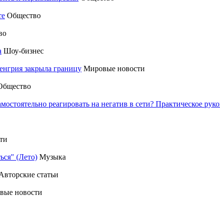
те
Общество
во
а
Шоу-бизнес
енгрия закрыла границу
Мировые новости
Общество
амостоятельно реагировать на негатив в сети? Практическое р
ти
ься" (Лето)
Музыка
Авторские статьи
вые новости