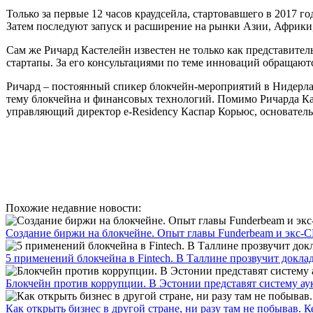
Только за первые 12 часов краудсейла, стартовавшего в 2017 г
Затем последуют запуск и расширение на рынки Азии, Африки
Сам же Ричард Кастелейн известен не только как представител
стартапы. За его консультациями по теме инноваций обращают
Ричард – постоянный спикер блокчейн-мероприятий в Нидерла
тему блокчейна и финансовых технологий. Помимо Ричарда Кас
управляющий директор e-Residency Каспар Корьюс, основате
Похожие недавние новости:
Создание биржи на блокчейне. Опыт главы Funderbeam и экс-
5 применений блокчейна в Fintech. В Таллине прозвучит доклад
Блокчейн против коррупции. В Эстонии представят систему аук
Как открыть бизнес в другой стране, ни разу там не побывав. Кей