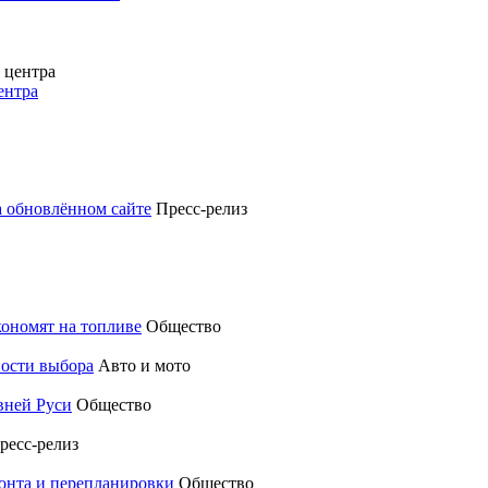
ентра
а обновлённом сайте
Пресс-релиз
кономят на топливе
Общество
ности выбора
Авто и мото
вней Руси
Общество
ресс-релиз
монта и перепланировки
Общество