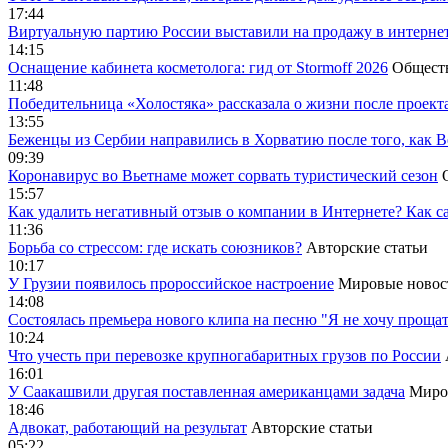
17:44
Виртуальную партию России выставили на продажу в интерне
14:15
Оснащение кабинета косметолога: гид от Stormoff 2026
Общест
11:48
Победительница «Холостяка» рассказала о жизни после проект
13:55
Беженцы из Сербии направились в Хорватию после того, как В
09:39
Коронавирус во Вьетнаме может сорвать туристический сезон
15:57
Как удалить негативный отзыв о компании в Интернете? Как с
11:36
Борьба со стрессом: где искать союзников?
Авторские статьи
10:17
У Грузии появилось пророссийское настроение
Мировые новос
14:08
Cостоялась премьера нового клипа на песню "Я не хочу прощат
10:24
Что учесть при перевозке крупногабаритных грузов по России
16:01
У Саакашвили другая поставленная американцами задача
Миро
18:46
Адвокат, работающий на результат
Авторские статьи
05:22