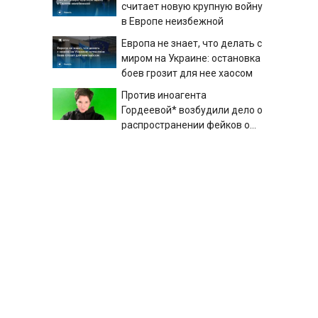
считает новую крупную войну
в Европе неизбежной
Европа не знает, что делать с
миром на Украине: остановка
боев грозит для нее хаосом
Против иноагента
Гордеевой* возбудили дело о
распространении фейков о
ВС РФ - РЕН ТВ -
Все вверх дном, и даже
Медиаплатформа МирТесен
зебра: любопытный ребус с
использованием буквы Ц —
решите его за рекордные 30
Андрей Рублев неожиданно
секунд
вылетел с «Мастерса» в
Монреале