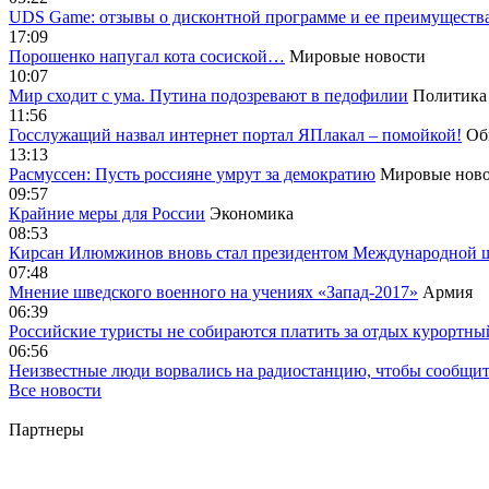
UDS Game: отзывы о дисконтной программе и ее преимуществ
17:09
Порошенко напугал кота сосиской…
Мировые новости
10:07
Мир сходит с ума. Путина подозревают в педофилии
Политика
11:56
Госслужащий назвал интернет портал ЯПлакал – помойкой!
Об
13:13
Расмуссен: Пусть россияне умрут за демократию
Мировые ново
09:57
Крайние меры для России
Экономика
08:53
Кирсан Илюмжинов вновь стал президентом Международной 
07:48
Мнение шведского военного на учениях «Запад-2017»
Армия
06:39
Российские туристы не собираются платить за отдых курортны
06:56
Неизвестные люди ворвались на радиостанцию, чтобы сообщи
Все новости
Партнеры