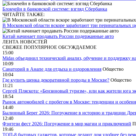
Блокчейн в банковской системе: взгляд Сбербанка
ЧИТАЙТЕ ТАКЖЕ:
В Московской области вскоре заработают три перинатальных ц
Китай начинает продавать России подержанные авто
ЛЕНТА НОВОСТЕЙ
СВЕЖЕЕ
ПОПУЛЯРНОЕ
ОБСУЖДАЕМОЕ
15:00
Midas объединил технический анализ, обучение и поддержку н
10:09
Санаторий в Анапе для отдыха и оздоровления
Общество
10:04
Где купить щенка декоративной породы в Москве?
Общество
11:21
Сергей Пляскота: «Бензиновый туризм», или как жители юга э
18:54
Рынок автомобилей с пробегом в Москве: тенденции и особен
14:40
Былинный Берег 2026: Погружение в историю и традиции Дре
12:40
Фэнтези фест 2026: Погружение в мир магии и приключений
П
19:46
ТОП-8 бытовых гаджетов, которые делают дом удобнее без ре