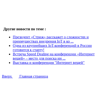
Другие новости по теме :
Президент «Стриж» расскажет о сложностях и
преимуществах внедрения IoT в ко ...
Одна из крупнейших IoT-конференций в России
готовится к старту!
Встреча Speed Dealing на конференции «Интернет
вещей» – место для поиска ин ...
Выставка и конференция "Интернет вещей"
Вверх
Главная страница