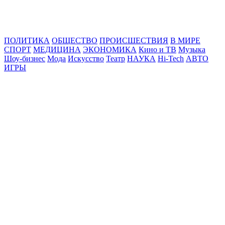
Online24News.ru
Самые свежие новости!
ПОЛИТИКА
ОБЩЕСТВО
ПРОИСШЕСТВИЯ
В МИРЕ
СПОРТ
МЕДИЦИНА
ЭКОНОМИКА
Кино и ТВ
Музыка
Шоу-бизнес
Мода
Искусство
Театр
НАУКА
Hi-Tech
АВТО
ИГРЫ