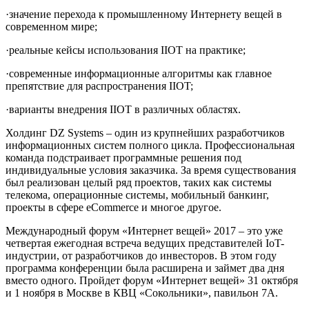
·
значение перехода к промышленному Интернету вещей в
современном мире;
·
реальные кейсы использования IIOT на практике;
·
современные информационные алгоритмы как главное
препятствие для распространения IIOT;
·
варианты внедрения IIOT в различных областях.
Холдинг DZ Systems – один из крупнейших разработчиков
информационных систем полного цикла. Профессиональная
команда подстраивает программные решения под
индивидуальные условия заказчика. За время существования
был р
еализован целый ряд проектов, таких как системы
телекома, операционные системы, мобильный банкинг,
проекты в сфере eCommerce и многое другое.
Международный форум «Интернет вещей» 2017
– это уже
четвертая ежегодная встреча ведущих представителей IoT-
индустрии, от разработчиков до инвесторов. В этом году
программа конференции была расширена и займет два дня
вместо одного. Пройдет форум «Интернет вещей» 31 октября
и 1 ноября в Москве в КВЦ «Сокольники», павильон 7А.