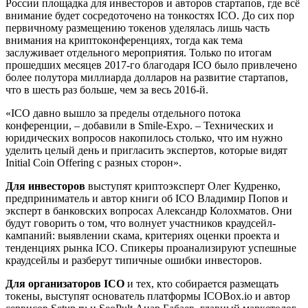
России площадка для инвесторов и авторов стартапов, где всё
внимание будет сосредоточено на тонкостях
ICO
. До сих пор
первичному размещению токенов уделялась лишь часть
внимания на криптоконференциях, тогда как тема
заслуживает отдельного мероприятия. Только по итогам
прошедших месяцев 2017-го благодаря
ICO
было привлечено
более полутора миллиарда долларов на развитие стартапов,
что в шесть раз больше, чем за весь 2016-й.
«
ICO
давно вышло за пределы отдельного потока
конференции, – добавили в
Smile
-
Expo
. – Технических и
юридических вопросов накопилось столько, что им нужно
уделить целый день и пригласить экспертов, которые видят
Initial
Coin
Offering
с разных сторон».
Для инвесторов
выступят криптоэксперт Олег Кудренко,
предприниматель и автор книги об
ICO
Владимир Попов и
эксперт в банковских вопросах Александр Колохматов. Они
будут говорить о том, что волнует участников краудсейл-
кампаний: выявлении скама, критериях оценки проекта и
тенденциях рынка
ICO
. Спикеры проанализируют успешные
краудсейлы и разберут типичные ошибки инвесторов.
Для организаторов
ICO
и тех, кто собирается размещать
токены, выступят основатель платформы ICOBox.io и автор