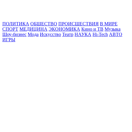
Online24News.ru
Самые свежие новости!
ПОЛИТИКА
ОБЩЕСТВО
ПРОИСШЕСТВИЯ
В МИРЕ
СПОРТ
МЕДИЦИНА
ЭКОНОМИКА
Кино и ТВ
Музыка
Шоу-бизнес
Мода
Искусство
Театр
НАУКА
Hi-Tech
АВТО
ИГРЫ