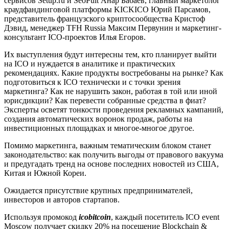
сервисов Setup.ru и SeoPult Анар Бабаев, главный маркетолог
краудфандинговой платформы KICKICO Юрий Парсамов,
представитель французского криптосообщества Кристоф
Дэвид, менеджер TFH Russia Максим Первунин и маркетинг-
консультант
ICO
-проектов Илья Егоров.
Их выступления будут интересны тем, кто планирует выйти
на
ICO
и нуждается в аналитике и практических
рекомендациях. Какие продукты востребованы на рынке? Как
подготовиться к
ICO
технически и с точки зрения
маркетинга? Как не нарушить закон, работая в той или иной
юрисдикции? Как перевести собранные средства в фиат?
Эксперты осветят тонкости проведения рекламных кампаний,
создания автоматических воронок продаж, работы на
инвестиционных площадках и многое-многое другое.
Помимо маркетинга, важным тематическим блоком станет
законодательство: как получить выгоды от правового вакуума
и предугадать тренд на основе последних новостей из США,
Китая и Южной Кореи.
Ожидается присутствие крупных предпринимателей,
инвесторов и авторов стартапов.
Используя промокод
icobitcoin
, каждый посетитель
ICO
event
Moscow
получает скидку 20% на посещение
Blockchain
&