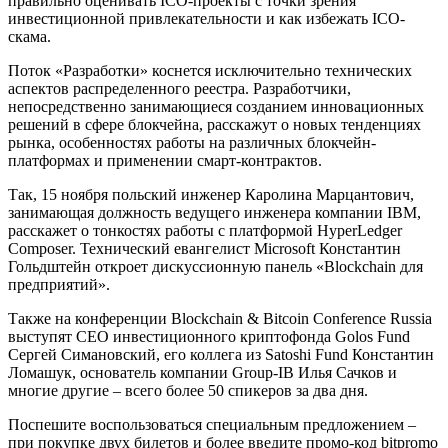
правильно оценивать ICO-проекты с точки зрения
инвестиционной привлекательности и как избежать ICO-
скама.
Поток «Разработки» коснется исключительно технических
аспектов распределенного реестра. Разработчики,
непосредственно занимающиеся созданием инновационных
решений в сфере блокчейна, расскажут о новых тенденциях
рынка, особенностях работы на различных блокчейн-
платформах и применении смарт-контрактов.
Так, 15 ноября польский инженер Каролина Марцантович,
занимающая должность ведущего инженера компании IBM,
расскажет о тонкостях работы с платформой HyperLedger
Composer. Технический евангелист Microsoft Константин
Гольдштейн откроет дискуссионную панель «Blockchain для
предприятий».
Также на конференции Blockchain & Bitcoin Conference Russia
выступят CEO инвестиционного криптофонда Golos Fund
Сергей Симановский, его коллега из Satoshi Fund Константин
Ломашук, основатель компании Group-IB Илья Сачков и
многие другие – всего более 50 спикеров за два дня.
Поспешите воспользоваться специальным предложением –
при покупке двух билетов и более введите промо-код bitpromo