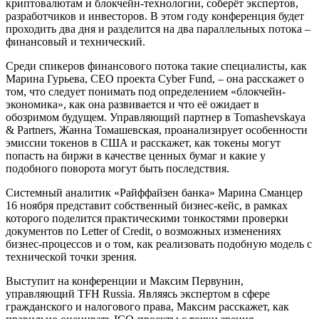
криптовалютам и блокчейн-технологии, соберёт экспертов,
разработчиков и инвесторов. В этом году конференция будет
проходить два дня и разделится на два параллельных потока –
финансовый и технический.
Среди спикеров финансового потока такие специалисты, как
Марина Гурьева, СЕО проекта Cyber Fund, – она расскажет о
том, что следует понимать под определением «блокчейн-
экономика», как она развивается и что её ожидает в
обозримом будущем. Управляющий партнер в Tomashevskaya
& Partners, Жанна Томашевская, проанализирует особенности
эмиссии токенов в США и расскажет, как токены могут
попасть на биржи в качестве ценных бумаг и какие у
подобного поворота могут быть последствия.
Системный аналитик «Райффайзен банка» Марина Сманцер
16 ноября представит собственный бизнес-кейс, в рамках
которого поделится практическими тонкостями проверки
документов по Letter of Credit, о возможных изменениях
бизнес-процессов и о том, как реализовать подобную модель с
технической точки зрения.
Выступит на конференции и Максим Первунин,
управляющий TFH Russia.­ Являясь экспертом в сфере
гражданского и налогового права, Максим расскажет, как