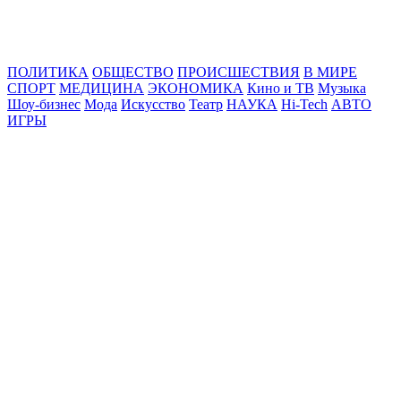
Online24News.ru
Самые свежие новости!
ПОЛИТИКА
ОБЩЕСТВО
ПРОИСШЕСТВИЯ
В МИРЕ
СПОРТ
МЕДИЦИНА
ЭКОНОМИКА
Кино и ТВ
Музыка
Шоу-бизнес
Мода
Искусство
Театр
НАУКА
Hi-Tech
АВТО
ИГРЫ