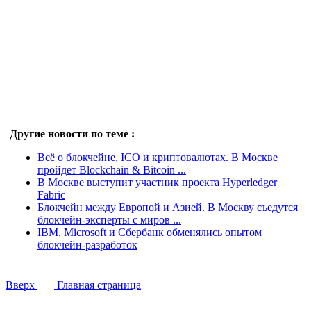
Другие новости по теме :
Всё о блокчейне, ICO и криптовалютах. В Москве
пройдет Blockchain & Bitcoin ...
В Москве выступит участник проекта Hyperledger
Fabric
Блокчейн между Европой и Азией. В Москву съедутся
блокчейн-эксперты с миров ...
IBM, Microsoft и Сбербанк обменялись опытом
блокчейн-разработок
Вверх
Главная страница