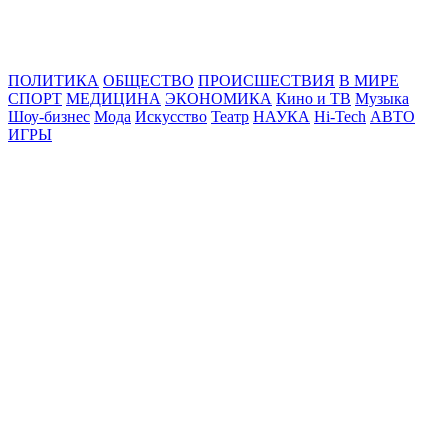
Online24News.ru
Самые свежие новости!
ПОЛИТИКА
ОБЩЕСТВО
ПРОИСШЕСТВИЯ
В МИРЕ
СПОРТ
МЕДИЦИНА
ЭКОНОМИКА
Кино и ТВ
Музыка
Шоу-бизнес
Мода
Искусство
Театр
НАУКА
Hi-Tech
АВТО
ИГРЫ