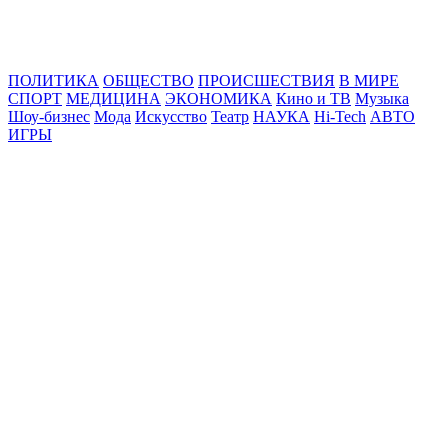
Online24News.ru
Самые свежие новости!
ПОЛИТИКА
ОБЩЕСТВО
ПРОИСШЕСТВИЯ
В МИРЕ
СПОРТ
МЕДИЦИНА
ЭКОНОМИКА
Кино и ТВ
Музыка
Шоу-бизнес
Мода
Искусство
Театр
НАУКА
Hi-Tech
АВТО
ИГРЫ