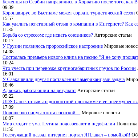
Беженцы из Сербии направились в Хорватию после того, как В
09:39
Коронавирус во Вьетнаме может сорвать туристический сезон
15:57
Как удалить негативный отзыв о компании в Интернете? Как с
11:36
Борьба со стрессом: где искать союзников?
Авторские статьи
10:17
У Грузии появилось пророссийское настроение
Мировые новос
14:08
Cостоялась премьера нового клипа на песню "Я не хочу прощат
10:24
Что учесть при перевозке крупногабаритных грузов по России
16:01
У Саакашвили другая поставленная американцами задача
Миро
18:46
Адвокат, работающий на результат
Авторские статьи
05:22
UDS Game: отзывы о дисконтной программе и ее преимуществ
17:09
Порошенко напугал кота сосиской…
Мировые новости
10:07
Мир сходит с ума. Путина подозревают в педофилии
Политика
11:56
Госслужащий назвал интернет портал ЯПлакал – помойкой!
Об