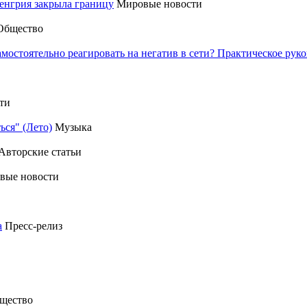
енгрия закрыла границу
Мировые новости
Общество
амостоятельно реагировать на негатив в сети? Практическое р
ти
ься" (Лето)
Музыка
Авторские статьи
вые новости
а
Пресс-релиз
щество