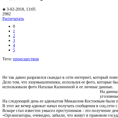
◈ 3-02-2018, 13:05
2982
Распечатать
0
1
2
3
4
5
Теги:
происшествия
Не так давно разразился скандал в сети интернет, который пов
Дело том, что злоумышленники, используя ее фото, которые бы
использовали фото Натальи Калининой и ее личные данные.
На данных
уголовные
На следующий день ее адвокатом Микаилом Костоевым были по
В этот же вечер адвокат начал получать сообщения в соц.сети 
Вскоре стал известен умысел преступников - это получение ден
«Организаторы, очевидно, забыли, что живут в правовом госуда