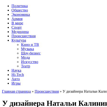
Политика
Общество
Экономика
Армия
В мире
Спорт
Медицина
Происшествия
Культура
Кино и ТВ
Музыка
Шоу-бизнес
Мода
Искусство
Театр
Наука
Hi-Tech
Авто
Игры
Главная страница
»
Происшествия
» У дизайнера Натальи Кал
У дизайнера Натальи Калини