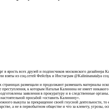
ерг в ярость всех друзей и подписчиков московского дизайнера 
ли взяты из соц.сетей Фейсбук и
Инстаграм @Kalininanatalya соз
 страницах размещали и продолжают размешать материалы оскор
 преступления, к которым Наталья Калинина не имеет никакого
дготовлены заявления в прокуратуру и в следственные органы.
с настоятельной просьбой «оставить Калинину».
ежного выкупа за прекращение своей гнусной деятельности, то е
рстве, а не в первобытном обществе и что за клевету, угрозы, ос