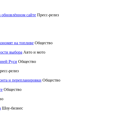
а обновлённом сайте
Пресс-релиз
кономят на топливе
Общество
ности выбора
Авто и мото
вней Руси
Общество
ресс-релиз
монта и перепланировки
Общество
те
Общество
во
а
Шоу-бизнес