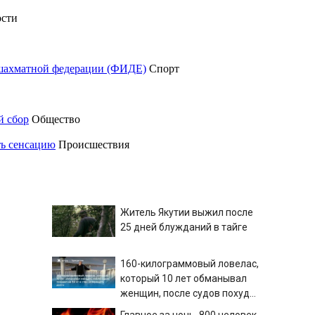
сти
шахматной федерации (ФИДЕ)
Спорт
й сбор
Общество
ть сенсацию
Происшествия
Житель Якутии выжил после
25 дней блужданий в тайге
160-килограммовый ловелас,
который 10 лет обманывал
женщин, после судов похудел
на 30 кг и стал возвращать