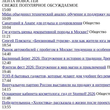
ЛЕНТА НОВОСТЕЙ
СВЕЖЕЕ
ПОПУЛЯРНОЕ
ОБСУЖДАЕМОЕ
15:00
Midas объединил технический анализ, обучение и поддержку н
10:09
Санаторий в Анапе для отдыха и оздоровления
Общество
10:04
Где купить щенка декоративной породы в Москве?
Общество
11:21
Сергей Пляскота: «Бензиновый туризм», или как жители юга э
18:54
Рынок автомобилей с пробегом в Москве: тенденции и особен
14:40
Былинный Берег 2026: Погружение в историю и традиции Дре
12:40
Фэнтези фест 2026: Погружение в мир магии и приключений
П
19:46
ТОП-8 бытовых гаджетов, которые делают дом удобнее без ре
17:44
Виртуальную партию России выставили на продажу в интерне
14:15
Оснащение кабинета косметолога: гид от Stormoff 2026
Общест
11:48
Победительница «Холостяка» рассказала о жизни после проект
13:55