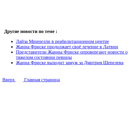
Другие новости по теме :
Лайза Миннелли в реабилитационном центре
Жанна Фриске продолжает своё лечение в Латвии
Представители Жанны Фриске опровергают новости о
тяжелом состоянии певицы
Жанна Фриске выходит замуж за Дмитрия Шепелева
Вверх
Главная страница