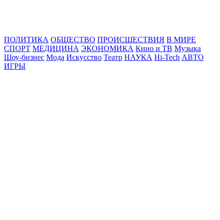
Online24News.ru
Самые свежие новости!
ПОЛИТИКА
ОБЩЕСТВО
ПРОИСШЕСТВИЯ
В МИРЕ
СПОРТ
МЕДИЦИНА
ЭКОНОМИКА
Кино и ТВ
Музыка
Шоу-бизнес
Мода
Искусство
Театр
НАУКА
Hi-Tech
АВТО
ИГРЫ