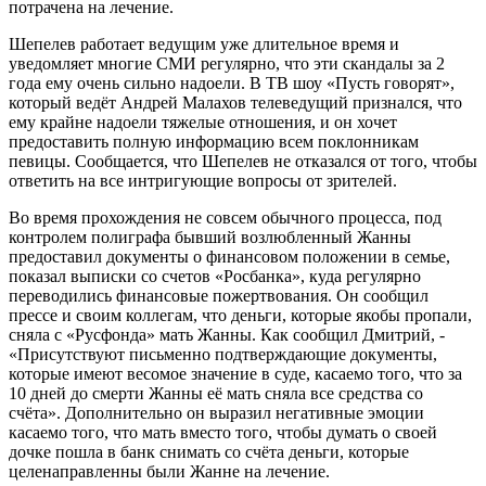
потрачена на лечение.
Шепелев работает ведущим уже длительное время и
уведомляет многие СМИ регулярно, что эти скандалы за 2
года ему очень сильно надоели. В ТВ шоу «Пусть говорят»,
который ведёт Андрей Малахов телеведущий признался, что
ему крайне надоели тяжелые отношения, и он хочет
предоставить полную информацию всем поклонникам
певицы. Сообщается, что Шепелев не отказался от того, чтобы
ответить на все интригующие вопросы от зрителей.
Во время прохождения не совсем обычного процесса, под
контролем полиграфа бывший возлюбленный Жанны
предоставил документы о финансовом положении в семье,
показал выписки со счетов «Росбанка», куда регулярно
переводились финансовые пожертвования. Он сообщил
прессе и своим коллегам, что деньги, которые якобы пропали,
сняла с «Русфонда» мать Жанны. Как сообщил Дмитрий, -
«Присутствуют письменно подтверждающие документы,
которые имеют весомое значение в суде, касаемо того, что за
10 дней до смерти Жанны её мать сняла все средства со
счёта». Дополнительно он выразил негативные эмоции
касаемо того, что мать вместо того, чтобы думать о своей
дочке пошла в банк снимать со счёта деньги, которые
целенаправленны были Жанне на лечение.