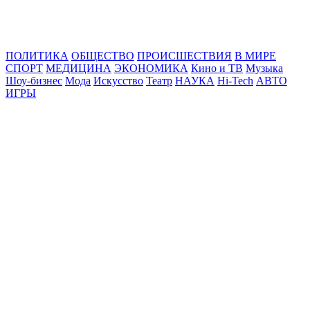
Online24News.ru
Самые свежие новости!
ПОЛИТИКА
ОБЩЕСТВО
ПРОИСШЕСТВИЯ
В МИРЕ
СПОРТ
МЕДИЦИНА
ЭКОНОМИКА
Кино и ТВ
Музыка
Шоу-бизнес
Мода
Искусство
Театр
НАУКА
Hi-Tech
АВТО
ИГРЫ