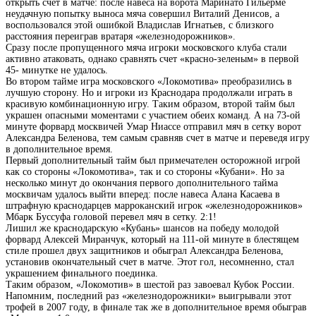
открыть счет в матче: после навеса на ворота Маринато Гильерме
неудачную попытку выноса мяча совершил Виталий Денисов, а
воспользовался этой ошибкой Владислав Игнатьев, с близкого
расстояния переиграв вратаря «железнодорожников».
Сразу после пропущенного мяча игроки московского клуба стали
активно атаковать, однако сравнять счет «красно-зеленым» в первой
45- минутке не удалось.
Во втором тайме игра московского «Локомотива» преобразились в
лучшую сторону. Но и игроки из Краснодара продолжали играть в
красивую комбинационную игру. Таким образом, второй тайм был
украшен опасными моментами с участием обеих команд. А на 73-ой
минуте форвард москвичей Умар Ниассе отправил мяч в сетку ворот
Александра Беленова, тем самым сравняв счет в матче и переведя игру
в дополнительное время.
Первый дополнительный тайм был примечателен осторожной игрой
как со стороны «Локомотива», так и со стороны «Кубани». Но за
несколько минут до окончания первого дополнительного тайма
москвичам удалось выйти вперед: после навеса Алана Касаева в
штрафную краснодарцев марроканский игрок «железнодорожников»
Мбарк Буссуфа головой перевел мяч в сетку. 2:1!
Лишил же краснодарскую «Кубань» шансов на победу молодой
форвард Алексей Миранчук, который на 111-ой минуте в блестящем
стиле прошел двух защитников и обыграл Александра Беленова,
установив окончательный счет в матче. Этот гол, несомненно, стал
украшением финального поединка.
Таким образом, «Локомотив» в шестой раз завоевал Кубок России.
Напомним, последний раз «железнодорожники» выигрывали этот
трофей в 2007 году, в финале так же в дополнительное время обыграв