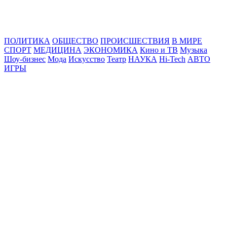
Online24News.ru
Самые свежие новости!
ПОЛИТИКА
ОБЩЕСТВО
ПРОИСШЕСТВИЯ
В МИРЕ
СПОРТ
МЕДИЦИНА
ЭКОНОМИКА
Кино и ТВ
Музыка
Шоу-бизнес
Мода
Искусство
Театр
НАУКА
Hi-Tech
АВТО
ИГРЫ