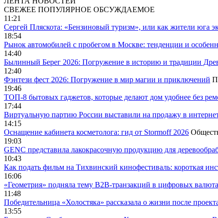
ЛЕНТА НОВОСТЕЙ
СВЕЖЕЕ
ПОПУЛЯРНОЕ
ОБСУЖДАЕМОЕ
11:21
Сергей Пляскота: «Бензиновый туризм», или как жители юга э
18:54
Рынок автомобилей с пробегом в Москве: тенденции и особен
14:40
Былинный Берег 2026: Погружение в историю и традиции Дре
12:40
Фэнтези фест 2026: Погружение в мир магии и приключений
П
19:46
ТОП-8 бытовых гаджетов, которые делают дом удобнее без ре
17:44
Виртуальную партию России выставили на продажу в интерне
14:15
Оснащение кабинета косметолога: гид от Stormoff 2026
Общест
19:03
GENC представила лакокрасочную продукцию для деревообраб
10:43
Как подать фильм на Тихвинский кинофестиваль: короткая инс
16:06
«Геометрия» подняла тему B2B-транзакций в цифровых валю
11:48
Победительница «Холостяка» рассказала о жизни после проект
13:55