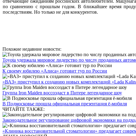
отвечающие ожиданиям российских автолюбителей.
Мацунага
по сравнению с прошлым годом. В ближайшее время продук
последствиям. Но только не для конкурентов.
Похожие недавние новости:
Toyota удержала мировое лидерство по числу проданных авто
К своему юбилею «Алиса» готовит тур по России
«ВАЗ» приступил к созданию новых комплектаций «Lada Kalin
Группа Iron Maiden воссоздаст в Питере легендарное шоу
В Подмосковье прошла официальная презентация ё-мобиля
ЧИТАЙТЕ ТАКЖЕ:
Законодательное регулирование цифровой экономики на подход
«Клиника восстановительной стоматологии» предлагает совреме