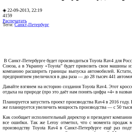
◈ 22-09-2013, 22:19
4159
Распечатать
Теги:
Санкт-Петербург
В Санкт
-Петербурге будет производиться
Toyota Rav4
для Рос
Союза, а в Украину «
Toyota”
будет привозить свои машины из
компанию расширить границы выпуска автомобилей. Кстати,
предприятием увеличился в два раза — до 28 тысяч 441 автомо
Давайте взгянем на историю создания
Toyota Rav4.
Этот кросс
отдыха на природе (про это даёт нам понять цифра «4» в назв
Планируется запустить проект производства
Rav4
в 2016 году.
же планируется увеличить мощность производства — с 50 тысяч
Как сообщает исполнительный директор и президент компании
все ошибки. Так же
Leroy
отметил, что с момента продаж
производству
Toyota Rav4
в Санкт-Петербурге ещё раз по