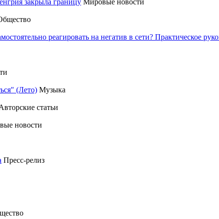
енгрия закрыла границу
Мировые новости
Общество
амостоятельно реагировать на негатив в сети? Практическое р
ти
ься" (Лето)
Музыка
Авторские статьи
вые новости
а
Пресс-релиз
щество