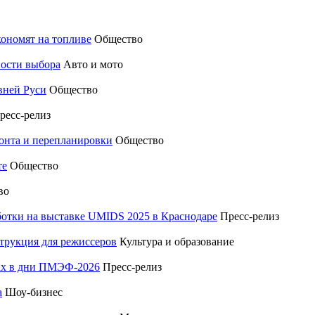
кономят на топливе
Общество
ности выбора
Авто и мото
вней Руси
Общество
ресс-релиз
монта и перепланировки
Общество
те
Общество
во
отки на выставке UMIDS 2025 в Краснодаре
Пресс-релиз
трукция для режиссеров
Культура и образование
тах в дни ПМЭФ-2026
Пресс-релиз
а
Шоу-бизнес