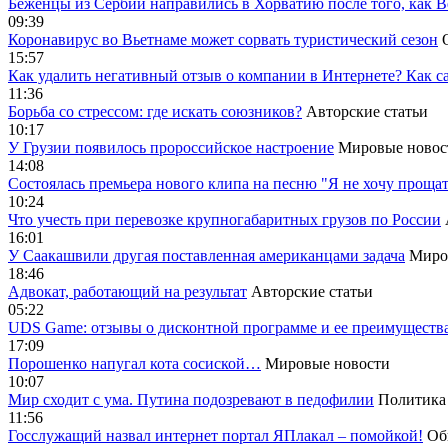
Беженцы из Сербии направились в Хорватию после того, как В
09:39
Коронавирус во Вьетнаме может сорвать туристический сезон
15:57
Как удалить негативный отзыв о компании в Интернете? Как с
11:36
Борьба со стрессом: где искать союзников?
Авторские статьи
10:17
У Грузии появилось пророссийское настроение
Мировые новос
14:08
Cостоялась премьера нового клипа на песню "Я не хочу прощат
10:24
Что учесть при перевозке крупногабаритных грузов по России
16:01
У Саакашвили другая поставленная американцами задача
Миро
18:46
Адвокат, работающий на результат
Авторские статьи
05:22
UDS Game: отзывы о дисконтной программе и ее преимуществ
17:09
Порошенко напугал кота сосиской…
Мировые новости
10:07
Мир сходит с ума. Путина подозревают в педофилии
Политика
11:56
Госслужащий назвал интернет портал ЯПлакал – помойкой!
Об