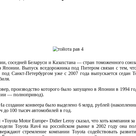
сии, соседней Беларуси и Казахстана — стран томоженного союза
 Японии. Выпуск вседорожника под Питером связан с тем, что 
 под Санкт-Петербургом уже с 2007 года выпускается седан
T
биля.
овер, производство которого было запущено в Японии в 1994 г
ании — полнопривод).
 На создание конвеера было выделено 6 млрд. рублей (накопленн
 до 100 тысяч автомобилей в год.
 «
Toyota Motor Europe»
Didier Leroy
сказал, что хоть компания з
 модели
Toyota Rav4
на российском рынке в 2002 году она по
дтверждают стремление компании
Toyota
содействовать развит