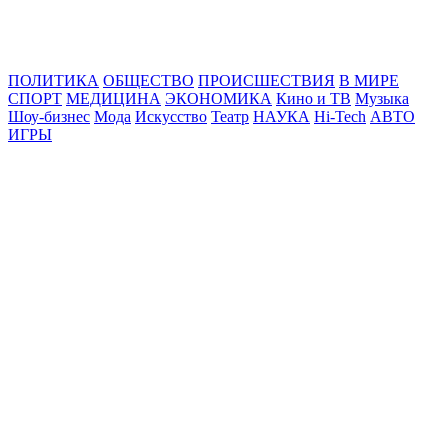
Online24News.ru
Самые свежие новости!
ПОЛИТИКА
ОБЩЕСТВО
ПРОИСШЕСТВИЯ
В МИРЕ
СПОРТ
МЕДИЦИНА
ЭКОНОМИКА
Кино и ТВ
Музыка
Шоу-бизнес
Мода
Искусство
Театр
НАУКА
Hi-Tech
АВТО
ИГРЫ