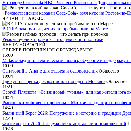
На заводе Coca-Cola HBC Россия в Ростове-на-Дону стартовало 
«Рождественский караван Coca-Cola» взял курс на Ростов-на-Д
ЧИТАЙТЕ ТАКЖЕ:
В США закончили учения по пребыванию на Марсе
Ремонт зубных протезов - что делать при поломке
ЛЕНТА НОВОСТЕЙ
СВЕЖЕЕ
ПОПУЛЯРНОЕ
ОБСУЖДАЕМОЕ
15:00
Midas объединил технический анализ, обучение и поддержку н
10:09
Санаторий в Анапе для отдыха и оздоровления
Общество
10:04
Где купить щенка декоративной породы в Москве?
Общество
11:21
Сергей Пляскота: «Бензиновый туризм», или как жители юга э
18:54
Рынок автомобилей с пробегом в Москве: тенденции и особен
14:40
Былинный Берег 2026: Погружение в историю и традиции Дре
12:40
Фэнтези фест 2026: Погружение в мир магии и приключений
П
19:46