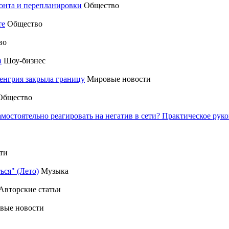
монта и перепланировки
Общество
те
Общество
во
а
Шоу-бизнес
енгрия закрыла границу
Мировые новости
Общество
амостоятельно реагировать на негатив в сети? Практическое р
ти
ься" (Лето)
Музыка
Авторские статьи
вые новости