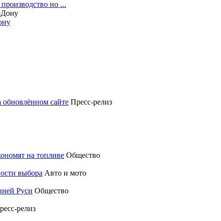
производство но ...
ону
а обновлённом сайте
Пресс-релиз
кономят на топливе
Общество
ности выбора
Авто и мото
вней Руси
Общество
ресс-релиз