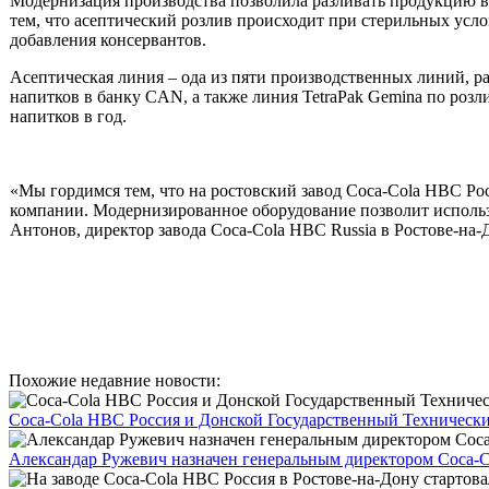
Модернизация производства позволила разливать продукцию в 
тем, что асептический розлив происходит при стерильных усло
добавления консервантов.
Асептическая линия – ода из пяти производственных линий, р
напитков в банку CAN, а также линия TetraPak Gemina по розл
напитков в год.
«Мы гордимся тем, что на ростовский завод Coca-Cola HBC Ро
компании. Модернизированное оборудование позволит использ
Антонов, директор завода Coca-Cola HBС Russia в Ростове-на-
Похожие недавние новости:
Сoca-Cola HBC Россия и Донской Государственный Технический
Александар Ружевич назначен генеральным директором Coca-