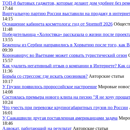
ТОП-8 бытовых гаджетов, которые делают дом удобнее без ре
17:44
Виртуальную партию России выставили на продажу в интерне
14:15
Оснащение кабинета косметолога: гид от Stormoff 2026
Общест
11:48
Победительница «Холостяка» рассказала о жизни после проект
13:55
Беженцы из Сербии направились в Хорватию после того, как В
09:39
Коронавирус во Вьетнаме может сорвать туристический сезон
15:57
Как удалить негативный отзыв о компании в Интернете? Как с
11:36
Борьба со стрессом: где искать союзников?
Авторские статьи
10:17
У Грузии появилось пророссийское настроение
Мировые новос
14:08
Cостоялась премьера нового клипа на песню "Я не хочу прощат
10:24
Что учесть при перевозке крупногабаритных грузов по России
16:01
У Саакашвили другая поставленная американцами задача
Миро
18:46
Адвокат, работающий на результат
Авторские статьи