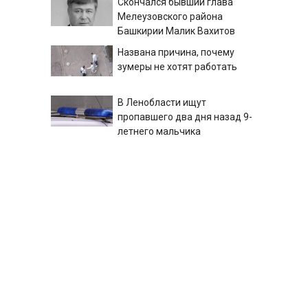
Скончался бывший глава
Мелеузовского района
Башкирии Малик Вахитов
Названа причина, почему
зумеры не хотят работать
В Ленобласти ищут
пропавшего два дня назад 9-
летнего мальчика
Зеленский хочет подготовить
"специальную санкционную
операцию" против России -
Новости на Вести.ru
Суд арестовал пьяного
водителя после гибели двух
пассажиров в Башкирии