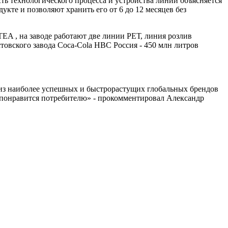
ть технологического процесса и устройства линии объясняется
кте и позволяют хранить его от 6 до 12 месяцев без
EA , на заводе работают две линии РЕТ, линия розлив
товского завода Coca-Cola HBC Россия - 450 млн литров
н из наиболее успешных и быстрорастущих глобальных брендов
 понравится потребителю» - прокомментировал Александр