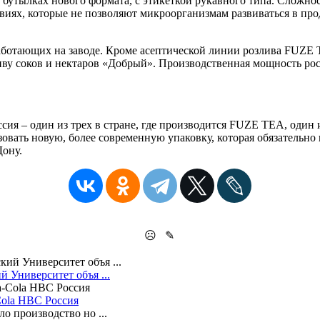
бутылках нового формата, с этикеткой рукавного типа. Сложнос
виях, которые не позволяют микроорганизмам развиваться в проду
аботающих на заводе. Кроме асептической линии розлива FUZE T
иву соков и нектаров «Добрый». Производственная мощность рос
ссия – один из трех в стране, где производится FUZE TEA, оди
овать новую, более современную упаковку, которая обязательно
Дону.
☹
✎
 Университет объя ...
Cola HBC Россия