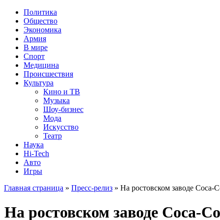
Политика
Общество
Экономика
Армия
В мире
Спорт
Медицина
Происшествия
Культура
Кино и ТВ
Музыка
Шоу-бизнес
Мода
Искусство
Театр
Наука
Hi-Tech
Авто
Игры
Главная страница
»
Пресс-релиз
» На ростовском заводе Coca-
На ростовском заводе Coca-C