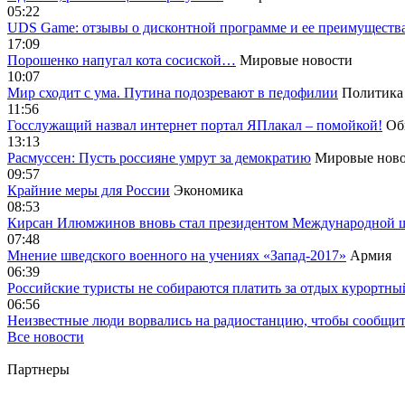
05:22
UDS Game: отзывы о дисконтной программе и ее преимуществ
17:09
Порошенко напугал кота сосиской…
Мировые новости
10:07
Мир сходит с ума. Путина подозревают в педофилии
Политика
11:56
Госслужащий назвал интернет портал ЯПлакал – помойкой!
Об
13:13
Расмуссен: Пусть россияне умрут за демократию
Мировые ново
09:57
Крайние меры для России
Экономика
08:53
Кирсан Илюмжинов вновь стал президентом Международной 
07:48
Мнение шведского военного на учениях «Запад-2017»
Армия
06:39
Российские туристы не собираются платить за отдых курортны
06:56
Неизвестные люди ворвались на радиостанцию, чтобы сообщи
Все новости
Партнеры