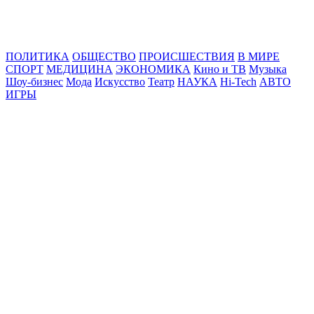
Online24News.ru
Самые свежие новости!
ПОЛИТИКА
ОБЩЕСТВО
ПРОИСШЕСТВИЯ
В МИРЕ
СПОРТ
МЕДИЦИНА
ЭКОНОМИКА
Кино и ТВ
Музыка
Шоу-бизнес
Мода
Искусство
Театр
НАУКА
Hi-Tech
АВТО
ИГРЫ