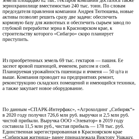
земель площадью 82 тыс. гектаров компании досталось также
зернохранилище вместимостью 240 тыс. тонн. По словам
председателя правления компании Андрея Тютюшева, новые
активы позволят решить сразу две задачи: обеспечить
кормовую базу для животных и обеспечить сырьем завод по
глубокой переработке зерна в Красноярском крае, к
строительству которого «Сибагро» скоро планирует
приступить.
Из приобретенных земель 69 тыс. гектаров — пашня. Ее
засеют яровой пшеницей, ячменем, рапсом и соей.
Планируемая урожайность пшеницы и ячменя — 50 ц/га и
выше. Компания проводит на предприятиях ремонт,
реконструкцию складских помещений и имеющийся техники,
а также закупает новое оборудование.
По данным «СПАРК-Интерфакс», «Агрохолдинг „Сибиряк“»
в 2020 году получил 726,6 млн руб. выручки и 2,5 млн руб.
чистой прибыли. Выручка ООО «Элеватор» в 2019 году
составила 11,5 млн руб., чистая прибыль — 178 тыс. руб.
Единственная зарегистрированная в Красноярском крае
«Сибирская житница» ранее принадлежала Виктору Ушкацу.