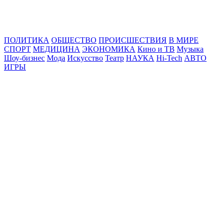
Online24News.ru
Самые свежие новости!
ПОЛИТИКА
ОБЩЕСТВО
ПРОИСШЕСТВИЯ
В МИРЕ
СПОРТ
МЕДИЦИНА
ЭКОНОМИКА
Кино и ТВ
Музыка
Шоу-бизнес
Мода
Искусство
Театр
НАУКА
Hi-Tech
АВТО
ИГРЫ