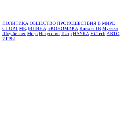
Online24News.ru
Самые свежие новости!
ПОЛИТИКА
ОБЩЕСТВО
ПРОИСШЕСТВИЯ
В МИРЕ
СПОРТ
МЕДИЦИНА
ЭКОНОМИКА
Кино и ТВ
Музыка
Шоу-бизнес
Мода
Искусство
Театр
НАУКА
Hi-Tech
АВТО
ИГРЫ