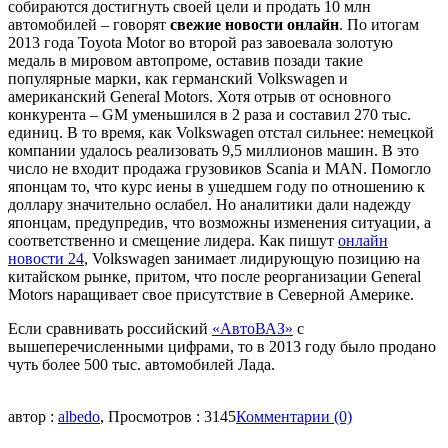
собираются достигнуть своей цели и продать 10 млн
автомобилей – говорят
свежие новости онлайн
. По итогам
2013 года Toyota Motor во второй раз завоевала золотую
медаль в мировом автопроме, оставив позади такие
популярные марки, как германский Volkswagen и
американский General Motors. Хотя отрыв от основного
конкурента – GM уменьшился в 2 раза и составил 270 тыс.
единиц. В то время, как Volkswagen отстал сильнее: немецкой
компании удалось реализовать 9,5 миллионов машин. В это
число не входит продажа грузовиков Scania и MAN. Помогло
японцам то, что курс иены в ушедшем году по отношению к
доллару значительно ослабел. Но аналитики дали надежду
японцам, предупредив, что возможны изменения ситуации, а
соответственно и смещение лидера. Как пишут
онлайн
новости 24
, Volkswagen занимает лидирующую позицию на
китайском рынке, притом, что после реорганизации General
Motors наращивает свое присутствие в Северной Америке.
Если сравнивать российский
«АвтоВАЗ»
с
вышеперечисленными цифрами, то в 2013 году было продано
чуть более 500 тыс. автомобилей Лада.
автор :
albedo
, Просмотров : 3145
Комментарии (0)