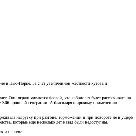
не в Нью-Йорке. За счет увеличенной жесткости кузова и
ает. Они ограничиваются фразой, что кабриолет будет растрачивать на
купе Z06 прошлой генерации. А благодаря широкому применению
ерживала нагрузку при разгоне, торможении и при повороте не в ущерб
дства, которые еще несколько лет назад были недоступны.
к и на купе.