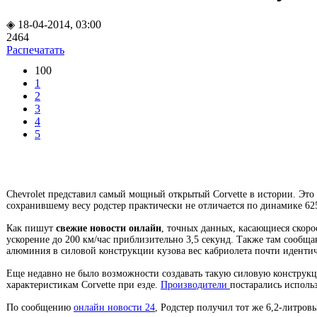
◈ 18-04-2014, 03:00
2464
Распечатать
100
1
2
3
4
5
Chevrolet представил самый мощный открытый Corvette в истории. Это
сохранившему весу родстер практически не отличается по динамике 62
Как пишут
свежие новости онлайн
, точных данных, касающиеся скорос
ускорение до 200 км/час приблизительно 3,5 секунд. Также там сообщ
алюминия в силовой конструкции кузова вес кабриолета почти идентич
Еще недавно не было возможности создавать такую силовую конструкци
характеристикам Corvette при езде.
Производители
постарались исполь
По сообщению
онлайн новости 24
, Родстер получил тот же 6,2-литров