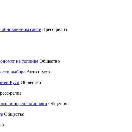
а обновлённом сайте
Пресс-релиз
кономят на топливе
Общество
ности выбора
Авто и мото
вней Руси
Общество
ресс-релиз
монта и перепланировки
Общество
те
Общество
во