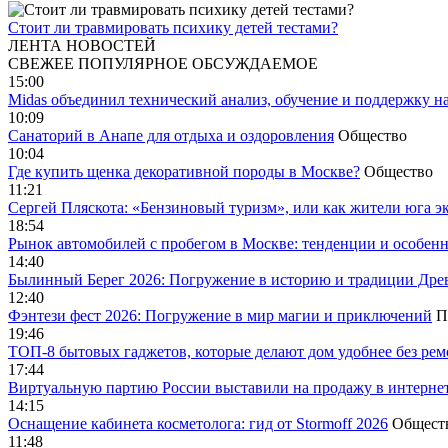
Стоит ли травмировать психику детей тестами?
ЛЕНТА НОВОСТЕЙ
СВЕЖЕЕ
ПОПУЛЯРНОЕ
ОБСУЖДАЕМОЕ
15:00
Midas объединил технический анализ, обучение и поддержку н
10:09
Санаторий в Анапе для отдыха и оздоровления
Общество
10:04
Где купить щенка декоративной породы в Москве?
Общество
11:21
Сергей Пляскота: «Бензиновый туризм», или как жители юга э
18:54
Рынок автомобилей с пробегом в Москве: тенденции и особен
14:40
Былинный Берег 2026: Погружение в историю и традиции Дре
12:40
Фэнтези фест 2026: Погружение в мир магии и приключений
П
19:46
ТОП-8 бытовых гаджетов, которые делают дом удобнее без ре
17:44
Виртуальную партию России выставили на продажу в интерне
14:15
Оснащение кабинета косметолога: гид от Stormoff 2026
Общест
11:48