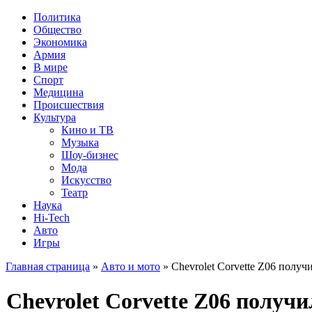
Политика
Общество
Экономика
Армия
В мире
Спорт
Медицина
Происшествия
Культура
Кино и ТВ
Музыка
Шоу-бизнес
Мода
Искусство
Театр
Наука
Hi-Tech
Авто
Игры
Главная страница
»
Авто и мото
» Chevrolet Corvette Z06 пол
Chevrolet Corvette Z06 полу