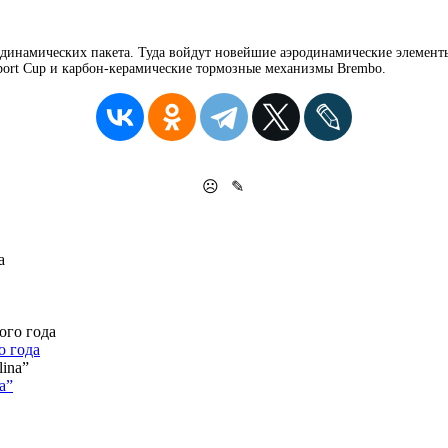
родинамических пакета. Туда войдут новейшие аэродинамические элемен
port Cup и карбон-керамические тормозные механизмы Brembo.
☹
✎
о года
a”