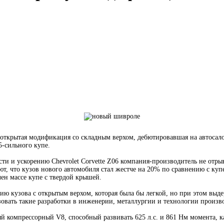
 открытая модификация со складным верхом, дебютировавшая на автосало
5-сильного купе.
ти и ускорению Chevrolet Corvette Z06 компания-производитель не отрыв
ают, что кузов нового автомобиля стал жестче на 20% по сравнению с 
ен массе купе с твердой крышей.
ю кузова с открытым верхом, которая была бы легкой, но при этом выд
зовать такие разработки в инженерии, металлургии и технологии произво
ый компрессорный V8, способный развивать 625 л.с. и 861 Нм момента, ка