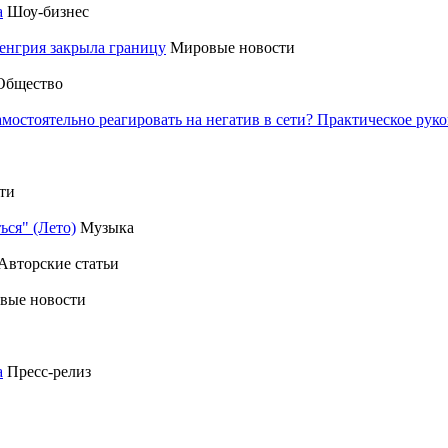
а
Шоу-бизнес
енгрия закрыла границу
Мировые новости
Общество
амостоятельно реагировать на негатив в сети? Практическое р
ти
ься" (Лето)
Музыка
Авторские статьи
вые новости
а
Пресс-релиз