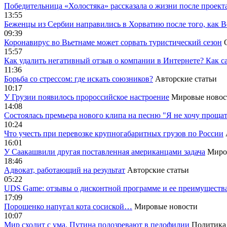
Победительница «Холостяка» рассказала о жизни после проект
13:55
Беженцы из Сербии направились в Хорватию после того, как В
09:39
Коронавирус во Вьетнаме может сорвать туристический сезон
15:57
Как удалить негативный отзыв о компании в Интернете? Как с
11:36
Борьба со стрессом: где искать союзников?
Авторские статьи
10:17
У Грузии появилось пророссийское настроение
Мировые новос
14:08
Cостоялась премьера нового клипа на песню "Я не хочу прощат
10:24
Что учесть при перевозке крупногабаритных грузов по России
16:01
У Саакашвили другая поставленная американцами задача
Миро
18:46
Адвокат, работающий на результат
Авторские статьи
05:22
UDS Game: отзывы о дисконтной программе и ее преимуществ
17:09
Порошенко напугал кота сосиской…
Мировые новости
10:07
Мир сходит с ума. Путина подозревают в педофилии
Политика