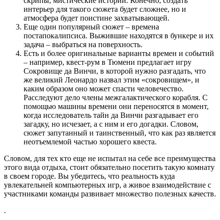
скрипы, мистические истории. Конечно, создать
интерьер для такого сюжета будет сложнее, но и
атмосфера будет поистине захватывающей.
Еще один популярный сюжет – времена
постапокалипсиса. Выжившие находятся в бункере и их
задача – выбраться на поверхность.
Есть и более оригинальные варианты времен и событий
– например, квест-рум в Тюмени предлагает игру
Сокровище да Винчи, в которой нужно разгадать, что
же великий Леонардо назвал этим «сокровищем», и
каким образом оно может спасти человечество.
Расследуют дело члены межгалактического корабля. С
помощью машины времени они переносятся в момент,
когда исследователь тайн да Винчи разгадывает его
загадку, но исчезает, а с ним и его догадки. Словом,
сюжет запутанный и таинственный, что как раз является
неотъемлемой частью хорошего квеста.
Словом, для тех кто еще не испытал на себе все преимущества
этого вида отдыха, стоит обязательно посетить такую комнату
в своем городе. Вы убедитесь, что реальность куда
увлекательней компьютерных игр, а живое взаимодействие с
участниками команды развивает множество полезных качеств.
.