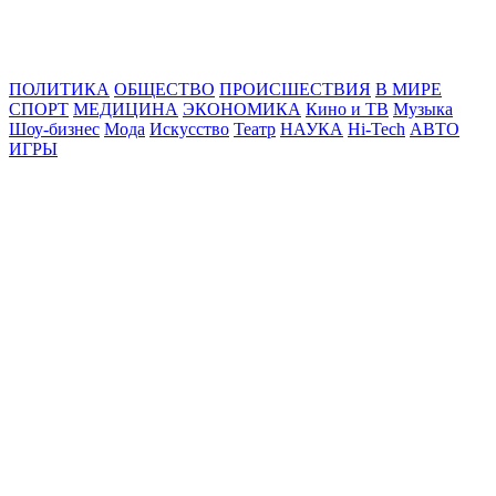
Online24News.ru
Самые свежие новости!
ПОЛИТИКА
ОБЩЕСТВО
ПРОИСШЕСТВИЯ
В МИРЕ
СПОРТ
МЕДИЦИНА
ЭКОНОМИКА
Кино и ТВ
Музыка
Шоу-бизнес
Мода
Искусство
Театр
НАУКА
Hi-Tech
АВТО
ИГРЫ