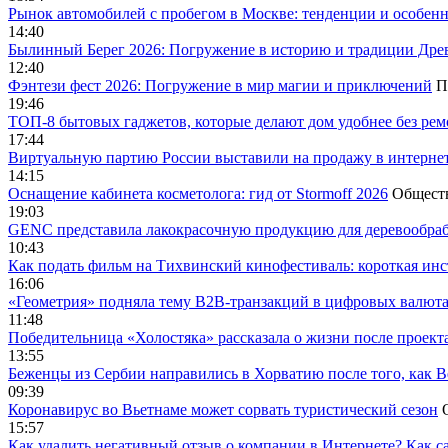
Рынок автомобилей с пробегом в Москве: тенденции и особен
14:40
Былинный Берег 2026: Погружение в историю и традиции Дре
12:40
Фэнтези фест 2026: Погружение в мир магии и приключений
П
19:46
ТОП-8 бытовых гаджетов, которые делают дом удобнее без ре
17:44
Виртуальную партию России выставили на продажу в интерне
14:15
Оснащение кабинета косметолога: гид от Stormoff 2026
Общест
19:03
GENC представила лакокрасочную продукцию для деревообраб
10:43
Как подать фильм на Тихвинский кинофестиваль: короткая инс
16:06
«Геометрия» подняла тему B2B-транзакций в цифровых валю
11:48
Победительница «Холостяка» рассказала о жизни после проект
13:55
Беженцы из Сербии направились в Хорватию после того, как В
09:39
Коронавирус во Вьетнаме может сорвать туристический сезон
15:57
Как удалить негативный отзыв о компании в Интернете? Как с