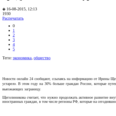
◈ 16-08-2015, 12:13
1930
Распечатать
0
1
2
3
4
5
Теги:
экономика
,
общество
Новости онлайн 24 сообщают, ссылаясь на информацию от Ирины Щегол
устарело. В
этом году на 30% больше граждан России, которые путеш
выезжающих заграницу.
Щеголиникова считает, что нужно продолжать активное развитие внут
иностранных граждан, в том числе регионы РФ, которые на сегодняшни