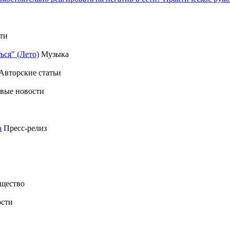
ти
ься" (Лето)
Музыка
Авторские статьи
вые новости
а
Пресс-релиз
щество
сти