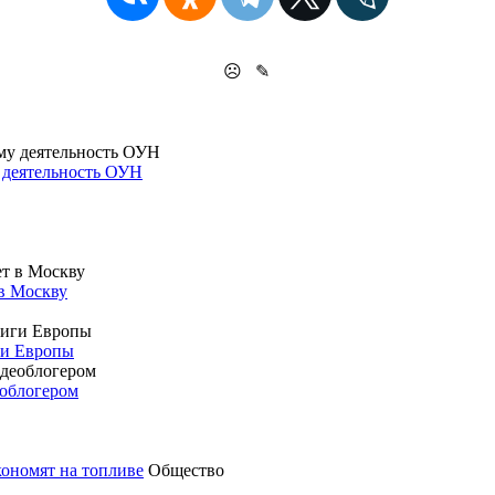
☹
✎
у деятельность ОУН
 в Москву
ги Европы
облогером
кономят на топливе
Общество