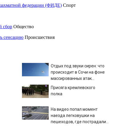
шахматной федерации (ФИДЕ)
Спорт
й сбор
Общество
ть сенсацию
Происшествия
Отдых под звуки сирен: что
происходит в Сочи на фоне
массированных атак
беспилотников
Присяга кремлевского
полка
На видео попал момент
наезда легковушки на
пешеходов, где пострадали
минимум восемь человек
Появились кадры наезда