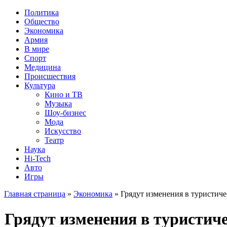
Политика
Общество
Экономика
Армия
В мире
Спорт
Медицина
Происшествия
Культура
Кино и ТВ
Музыка
Шоу-бизнес
Мода
Искусство
Театр
Наука
Hi-Tech
Авто
Игры
Главная страница
»
Экономика
» Грядут изменения в туристиче
Грядут изменения в туристич