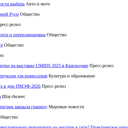
ности выбора
Авто и мото
вней Руси
Общество
ресс-релиз
монта и перепланировки
Общество
те
Общество
во
отки на выставке UMIDS 2025 в Краснодаре
Пресс-релиз
трукция для режиссеров
Культура и образование
тах в дни ПМЭФ-2026
Пресс-релиз
а
Шоу-бизнес
енгрия закрыла границу
Мировые новости
Общество
амостоятельно реагировать на негатив в сети? Практическое р