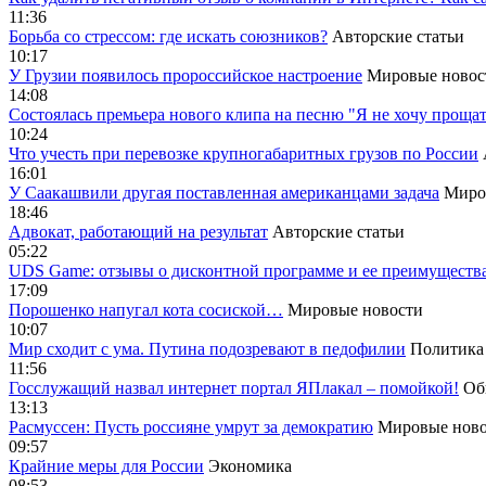
11:36
Борьба со стрессом: где искать союзников?
Авторские статьи
10:17
У Грузии появилось пророссийское настроение
Мировые новос
14:08
Cостоялась премьера нового клипа на песню "Я не хочу прощат
10:24
Что учесть при перевозке крупногабаритных грузов по России
16:01
У Саакашвили другая поставленная американцами задача
Миро
18:46
Адвокат, работающий на результат
Авторские статьи
05:22
UDS Game: отзывы о дисконтной программе и ее преимуществ
17:09
Порошенко напугал кота сосиской…
Мировые новости
10:07
Мир сходит с ума. Путина подозревают в педофилии
Политика
11:56
Госслужащий назвал интернет портал ЯПлакал – помойкой!
Об
13:13
Расмуссен: Пусть россияне умрут за демократию
Мировые ново
09:57
Крайние меры для России
Экономика
08:53