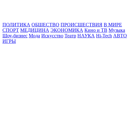
Online24News.ru
Самые свежие новости!
ПОЛИТИКА
ОБЩЕСТВО
ПРОИСШЕСТВИЯ
В МИРЕ
СПОРТ
МЕДИЦИНА
ЭКОНОМИКА
Кино и ТВ
Музыка
Шоу-бизнес
Мода
Искусство
Театр
НАУКА
Hi-Tech
АВТО
ИГРЫ