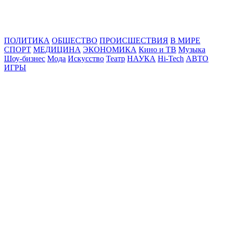
Online24News.ru
Самые свежие новости!
ПОЛИТИКА
ОБЩЕСТВО
ПРОИСШЕСТВИЯ
В МИРЕ
СПОРТ
МЕДИЦИНА
ЭКОНОМИКА
Кино и ТВ
Музыка
Шоу-бизнес
Мода
Искусство
Театр
НАУКА
Hi-Tech
АВТО
ИГРЫ