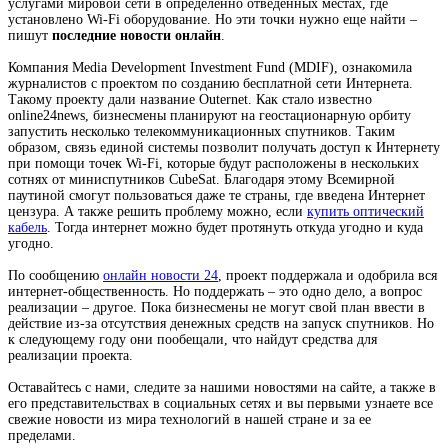
услугами мировой сети в определенно отведенных местах, где
установлено Wi-Fi оборудование. Но эти точки нужно еще найти –
пишут
последние новости онлайн
.
Компания Media Development Investment Fund (MDIF), ознакомила
журналистов с проектом по созданию бесплатной сети Интернета.
Такому проекту дали название Outernet. Как стало известно
online24news, бизнесмены планируют на геостационарную орбиту
запустить несколько телекоммуникационных спутников. Таким
образом, связь единой системы позволит получать доступ к Интернету
при помощи точек Wi-Fi, которые будут расположены в нескольких
сотнях от миниспутников CubeSat. Благодаря этому Всемирной
паутиной смогут пользоваться даже те страны, где введена Интернет
цензура. А также решить проблему можно, если
купить оптический
кабель
. Тогда интернет можно будет протянуть откуда угодно и куда
угодно.
По сообщению
онлайн новости 24
, проект поддержала и одобрила вся
интернет-общественность. Но поддержать – это одно дело, а вопрос
реализации – другое. Пока бизнесмены не могут свой план ввести в
действие из-за отсутствия денежных средств на запуск спутников. Но
к следующему году они пообещали, что найдут средства для
реализации проекта.
Оставайтесь с нами, следите за нашими новостями на сайте, а также в
его представительствах в социальных сетях и вы первыми узнаете все
свежие новости из мира технологий в нашей стране и за ее
пределами.