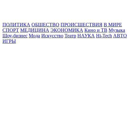
Online24News.ru
Самые свежие новости!
ПОЛИТИКА
ОБЩЕСТВО
ПРОИСШЕСТВИЯ
В МИРЕ
СПОРТ
МЕДИЦИНА
ЭКОНОМИКА
Кино и ТВ
Музыка
Шоу-бизнес
Мода
Искусство
Театр
НАУКА
Hi-Tech
АВТО
ИГРЫ