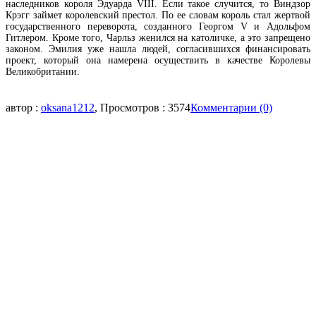
наследников короля Эдуарда VIII. Если такое случится, то Виндзор
Крэгг займет королевский престол. По ее словам король стал жертвой
государственного переворота, созданного Георгом V и Адольфом
Гитлером. Кроме того, Чарльз женился на католичке, а это запрещено
законом. Эмилия уже нашла людей, согласившихся финансировать
проект, который она намерена осуществить в качестве Королевы
Великобритании.
автор :
oksana1212
, Просмотров : 3574
Комментарии (0)