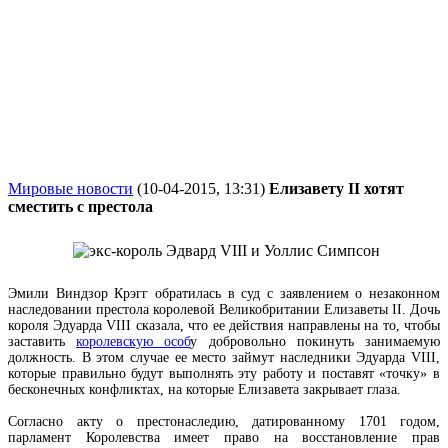
Мировые новости
(10-04-2015, 13:31)
Елизавету ІІ хотят
сместить с престола
Эмили Виндзор Крэгг обратилась в суд с заявлением о незаконном
наследовании престола королевой Великобритании Елизаветы
ІІ.
Дочь
короля Эдуарда VIII сказала, что ее действия направлены на то, чтобы
заставить
королевскую особ
у добровольно покинуть занимаемую
должность. В этом случае ее место займут наследники Эдуарда VIII,
которые правильно будут выполнять эту работу и поставят «точку» в
бесконечных конфликтах, на которые Елизавета закрывает глаза.
Согласно акту о престонаследию, датированному 1701 годом,
парламент Королевства имеет право на восстановление прав