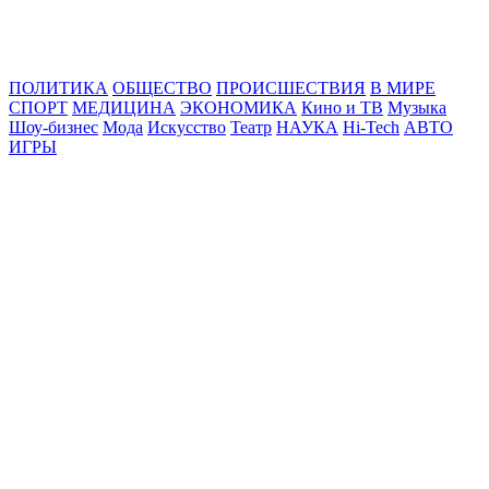
Online24News.ru
Самые свежие новости!
ПОЛИТИКА
ОБЩЕСТВО
ПРОИСШЕСТВИЯ
В МИРЕ
СПОРТ
МЕДИЦИНА
ЭКОНОМИКА
Кино и ТВ
Музыка
Шоу-бизнес
Мода
Искусство
Театр
НАУКА
Hi-Tech
АВТО
ИГРЫ