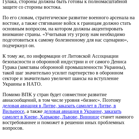
Гулака, стороны должны быть готовы к полномасштабной
защите со стороны востока.
По его словам, стратегическое развитие военного арсенала на
востоке, а также стягивание войск к границам должно стать
основным вопросом, на котором должны акцентировать
внимание страны. «Учитывая эту угрозу нам необходимо
подготовиться к самому болезненному для нас сценарию»,
подчеркнул он.
К тому же, по информации от Литовской Ассоциации
безопасности и оборонной индустрии и от самого Дениса
Гурака (замглавы оборонной промышленности Украины),
такой шаг значительно усилит партнерство в оборонном
секторе и значительно увеличит шансы на вступление
Украины в НАТО.
Помимо ВПК у стран будет совместное развитие
авиасообщений, в том числе уровня «бизнес». Поэтому
деловая авиация в Литве, заказать самолет в Литве, в
Вильнюсе
, а также
деловая авиация в Украине, заказать
самолет в Киеве, Харькове, Львове, Виннице
станет намного
востребованнее и поможет в решении иных проблемных
вопросов.