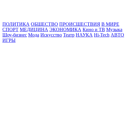
Online24News.ru
Самые свежие новости!
ПОЛИТИКА
ОБЩЕСТВО
ПРОИСШЕСТВИЯ
В МИРЕ
СПОРТ
МЕДИЦИНА
ЭКОНОМИКА
Кино и ТВ
Музыка
Шоу-бизнес
Мода
Искусство
Театр
НАУКА
Hi-Tech
АВТО
ИГРЫ