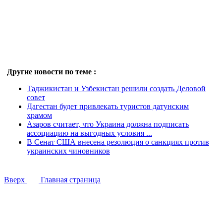
Другие новости по теме :
Таджикистан и Узбекистан решили создать Деловой
совет
Дагестан будет привлекать туристов датунским
храмом
Азаров считает, что Украина должна подписать
ассоциацию на выгодных условия ...
В Сенат США внесена резолюция о санкциях против
украинских чиновников
Вверх
Главная страница