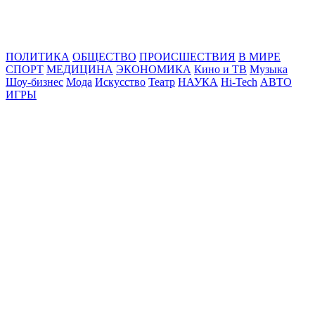
Online24News.ru
Самые свежие новости!
ПОЛИТИКА
ОБЩЕСТВО
ПРОИСШЕСТВИЯ
В МИРЕ
СПОРТ
МЕДИЦИНА
ЭКОНОМИКА
Кино и ТВ
Музыка
Шоу-бизнес
Мода
Искусство
Театр
НАУКА
Hi-Tech
АВТО
ИГРЫ