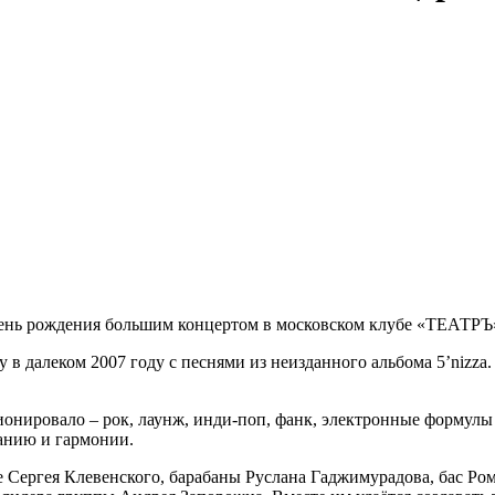
день рождения большим концертом в московском клубе «ТЕАТРЪ
в далеком 2007 году с песнями из неизданного альбома 5’
nizza
ционировало – рок, лаунж, инди-поп, фанк, электронные форму
нанию и гармонии.
е Сергея Клевенского, барабаны Руслана Гаджимурадова, бас Ро