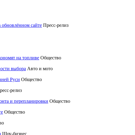
а обновлённом сайте
Пресс-релиз
кономят на топливе
Общество
ности выбора
Авто и мото
вней Руси
Общество
ресс-релиз
монта и перепланировки
Общество
те
Общество
во
а
Шоу-бизнес