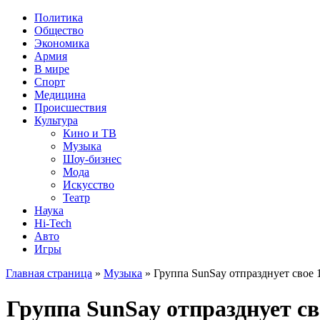
Политика
Общество
Экономика
Армия
В мире
Спорт
Медицина
Происшествия
Культура
Кино и ТВ
Музыка
Шоу-бизнес
Мода
Искусство
Театр
Наука
Hi-Tech
Авто
Игры
Главная страница
»
Музыка
» Группа SunSay отпразднует свое
Группа SunSay отпразднует с