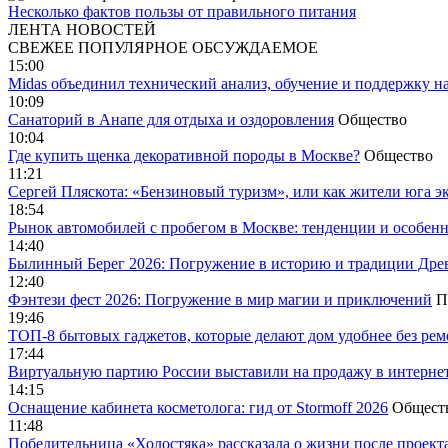
Несколько фактов пользы от правильного питания
ЛЕНТА НОВОСТЕЙ
СВЕЖЕЕ
ПОПУЛЯРНОЕ
ОБСУЖДАЕМОЕ
15:00
Midas объединил технический анализ, обучение и поддержку н
10:09
Санаторий в Анапе для отдыха и оздоровления
Общество
10:04
Где купить щенка декоративной породы в Москве?
Общество
11:21
Сергей Пляскота: «Бензиновый туризм», или как жители юга э
18:54
Рынок автомобилей с пробегом в Москве: тенденции и особен
14:40
Былинный Берег 2026: Погружение в историю и традиции Дре
12:40
Фэнтези фест 2026: Погружение в мир магии и приключений
П
19:46
ТОП-8 бытовых гаджетов, которые делают дом удобнее без ре
17:44
Виртуальную партию России выставили на продажу в интерне
14:15
Оснащение кабинета косметолога: гид от Stormoff 2026
Общест
11:48
Победительница «Холостяка» рассказала о жизни после проект