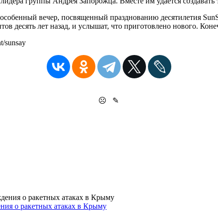
 лидера группы Андрея Запорожца. Вместе им удаётся создавать
т особенный вечер, посвященный празднованию десятилетия
Sun
тов десять лет назад, и услышат, что приготовлено нового. Коне
nt/sunsay
☹
✎
ения о ракетных атаках в Крыму