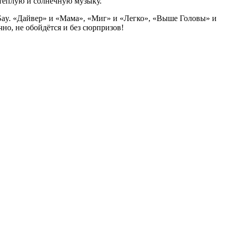
 тёплую и солнечную музыку.
Say
. «Дайвер» и «Мама», «Миг» и «Легко», «Выше Головы» и
чно, не обойдётся и без сюрпризов!