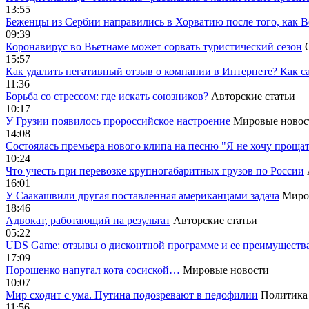
13:55
Беженцы из Сербии направились в Хорватию после того, как В
09:39
Коронавирус во Вьетнаме может сорвать туристический сезон
15:57
Как удалить негативный отзыв о компании в Интернете? Как с
11:36
Борьба со стрессом: где искать союзников?
Авторские статьи
10:17
У Грузии появилось пророссийское настроение
Мировые новос
14:08
Cостоялась премьера нового клипа на песню "Я не хочу прощат
10:24
Что учесть при перевозке крупногабаритных грузов по России
16:01
У Саакашвили другая поставленная американцами задача
Миро
18:46
Адвокат, работающий на результат
Авторские статьи
05:22
UDS Game: отзывы о дисконтной программе и ее преимуществ
17:09
Порошенко напугал кота сосиской…
Мировые новости
10:07
Мир сходит с ума. Путина подозревают в педофилии
Политика
11:56