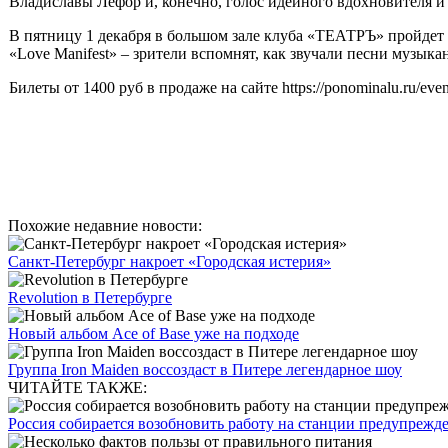
Владиславы Лефор и, конечно, голос идейного вдохновителя и
В пятницу 1 декабря в большом зале клуба «ТЕАТРЪ» пройде
«Love Manifest» – зрители вспомнят, как звучали песни музыкан
Билеты от 1400 руб в продаже
на сайте
https://ponominalu.ru/eve
Похожие недавние новости:
Санкт-Петербург накроет «Городская истерия»
Revolution в Петербурге
Новый альбом Ace of Base уже на подходе
Группа Iron Maiden воссоздаст в Питере легендарное шоу
ЧИТАЙТЕ ТАКЖЕ:
Россия собирается возобновить работу на станции предупрежд