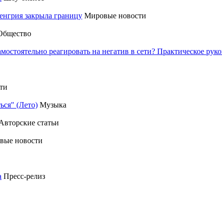
енгрия закрыла границу
Мировые новости
Общество
амостоятельно реагировать на негатив в сети? Практическое р
ти
ься" (Лето)
Музыка
Авторские статьи
вые новости
а
Пресс-релиз