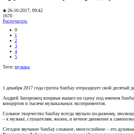
◈ 26-10-2017, 09:42
1670
Распечатать
0
1
2
3
4
5
Теги:
музыка
1 декабря 2017 года группа
SunSay
отпразднует свой десятый 
Андрей Запорожец впервые вышел на сцену под именем SunSay 
концертов и тысячи музыкальных экспериментов.
Сольное творчество SunSay всегда звучало по-разному, эволю
– к музыке, слушателям, жизни, и вечное движение к самопоз
Сегодня звучание SunSay сложное, многослойное – это духовы