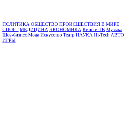
Online24News.ru
Самые свежие новости!
ПОЛИТИКА
ОБЩЕСТВО
ПРОИСШЕСТВИЯ
В МИРЕ
СПОРТ
МЕДИЦИНА
ЭКОНОМИКА
Кино и ТВ
Музыка
Шоу-бизнес
Мода
Искусство
Театр
НАУКА
Hi-Tech
АВТО
ИГРЫ