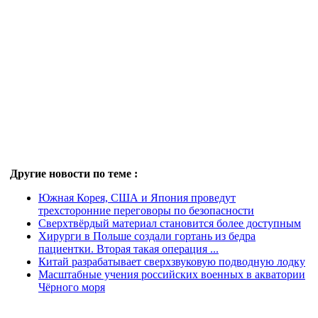
Другие новости по теме :
Южная Корея, США и Япония проведут
трехсторонние переговоры по безопасности
Сверхтвёрдый материал становится более доступным
Хирурги в Польше создали гортань из бедра
пациентки. Вторая такая операция ...
Китай разрабатывает сверхзвуковую подводную лодку
Масштабные учения российских военных в акватории
Чёрного моря