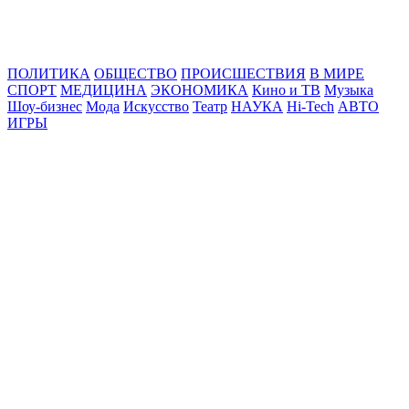
Online24News.ru
Самые свежие новости!
ПОЛИТИКА
ОБЩЕСТВО
ПРОИСШЕСТВИЯ
В МИРЕ
СПОРТ
МЕДИЦИНА
ЭКОНОМИКА
Кино и ТВ
Музыка
Шоу-бизнес
Мода
Искусство
Театр
НАУКА
Hi-Tech
АВТО
ИГРЫ