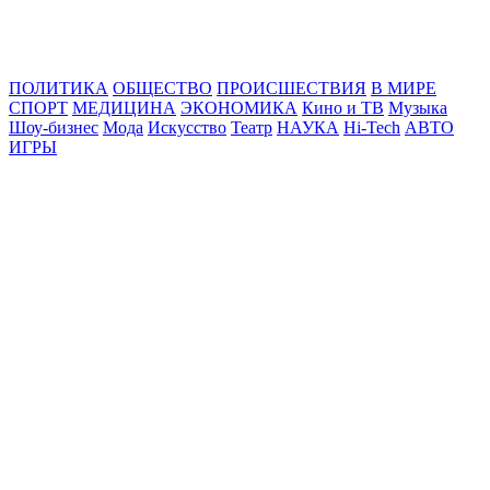
Online24News.ru
Самые свежие новости!
ПОЛИТИКА
ОБЩЕСТВО
ПРОИСШЕСТВИЯ
В МИРЕ
СПОРТ
МЕДИЦИНА
ЭКОНОМИКА
Кино и ТВ
Музыка
Шоу-бизнес
Мода
Искусство
Театр
НАУКА
Hi-Tech
АВТО
ИГРЫ