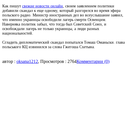
Как пишут
свежие новости онлайн
, своим заявлением политики
добавили скандал к еще одному, который разгорелся во время эфира
польского радио. Министр иностранных дел во всеуслышание заявил,
что именно украинцы освободили лагерь смерти Освенцим.
Наверняка политик забыл, что тогда был Советский Союз, и
освобождали лагерь не только украинцы, а люди разных
национальностей.
Сгладить дипломатический скандал попытался Томаш Оманьски. глава
польського КЦ извинился за слова Гжегоша Схетына.
автор :
oksana1212
, Просмотров : 2764
Комментарии (0)