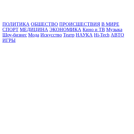
Online24News.ru
Самые свежие новости!
ПОЛИТИКА
ОБЩЕСТВО
ПРОИСШЕСТВИЯ
В МИРЕ
СПОРТ
МЕДИЦИНА
ЭКОНОМИКА
Кино и ТВ
Музыка
Шоу-бизнес
Мода
Искусство
Театр
НАУКА
Hi-Tech
АВТО
ИГРЫ