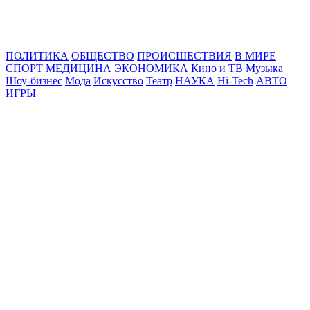
Online24News.ru
Самые свежие новости!
ПОЛИТИКА
ОБЩЕСТВО
ПРОИСШЕСТВИЯ
В МИРЕ
СПОРТ
МЕДИЦИНА
ЭКОНОМИКА
Кино и ТВ
Музыка
Шоу-бизнес
Мода
Искусство
Театр
НАУКА
Hi-Tech
АВТО
ИГРЫ