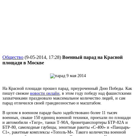
Общество
(9-05-2014, 17:28)
Военный парад на Красной
площади в Москве
На Красной площади прошел парад, приуроченный Дню Победы. Как
пишут свежие
новости онлайн
, в этом году победу над фашистскими
захватчиками праздновало максимальное количество людей, и сам
парад отличился своей грандиозностью и масштабом.
В целом в военном параде было задействовано более 11 тысяч
военных, свыше 150 единиц военной техники, проехали по площади
и автомобили «Тигр», танки Т-90А, бронетранспортеры БТР-82А и
БТР-80, самоходные гаубицы, зенитные ракеты «С-400» и «Панцырь-
С1», ракетные комплексы «Тополь-М». Такого количества военной