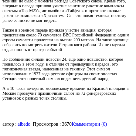
техники не было с момента распада Советского союза. Кроме того,
впервые в параде приняли участие зенитные ракетные комплексы
системы «Тор-М2У», автомобили «Тайфун» и противотанковые
ракетные комплексы «Хризантема-С» - это новая техника, поэтому
ранее ее никто не мог видеть.
Также в военном параде приняла участие авиация, которая
представила около 70 самолетов ВВС Российской Федерации: одним
строем самолеты пролетели на высоте 200 метров. На такое зрелище
собрались посмотреть жители Истринского района. Их не смутила
отдаленность от центра событий.
По сообщению онлайн новости 24, еще одно новшество, которое
появилось в этом году, в отличие от предыдущих парадов, это
пятиконечная звезда, нанесенная не технику. Этот символ
использовали с 1927 года русские офицеры на своих эполетах.
Сегодня этот почетный символ видел весь русский народ.
А в 10 часов вечера по московскому времени на Красной площади в
Москве прозвучит праздничный салют из 72 фейерверовских
установок с разных точек столицы.
автор :
albedo
, Просмотров : 3670
Комментарии (0)