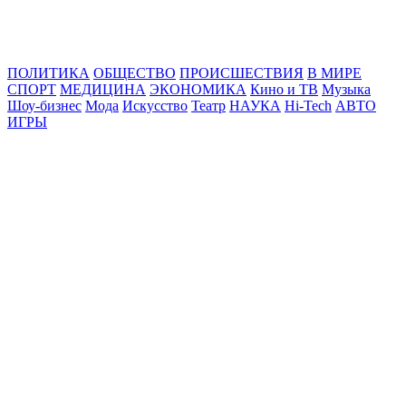
Online24News.ru
Самые свежие новости!
ПОЛИТИКА
ОБЩЕСТВО
ПРОИСШЕСТВИЯ
В МИРЕ
СПОРТ
МЕДИЦИНА
ЭКОНОМИКА
Кино и ТВ
Музыка
Шоу-бизнес
Мода
Искусство
Театр
НАУКА
Hi-Tech
АВТО
ИГРЫ