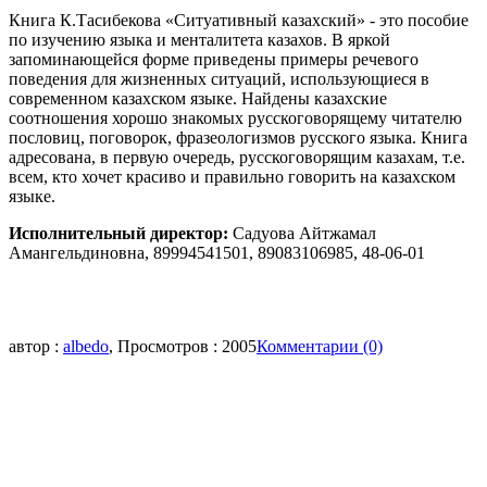
Книга К.Тасибекова «Ситуативный казахский» - это пособие
по изучению языка и менталитета казахов. В яркой
запоминающейся форме приведены примеры речевого
поведения для жизненных ситуаций, использующиеся в
современном казахском языке. Найдены казахские
соотношения хорошо знакомых русскоговорящему читателю
пословиц, поговорок, фразеологизмов русского языка. Книга
адресована, в первую очередь, русскоговорящим казахам, т.е.
всем, кто хочет красиво и правильно говорить на казахском
языке.
Исполнительный директор:
Садуова Айтжамал
Амангельдиновна, 89994541501, 89083106985, 48-06-01
автор :
albedo
, Просмотров : 2005
Комментарии (0)