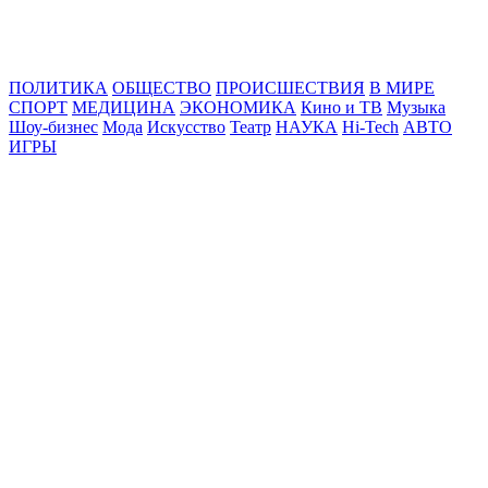
Online24News.ru
Самые свежие новости!
ПОЛИТИКА
ОБЩЕСТВО
ПРОИСШЕСТВИЯ
В МИРЕ
СПОРТ
МЕДИЦИНА
ЭКОНОМИКА
Кино и ТВ
Музыка
Шоу-бизнес
Мода
Искусство
Театр
НАУКА
Hi-Tech
АВТО
ИГРЫ