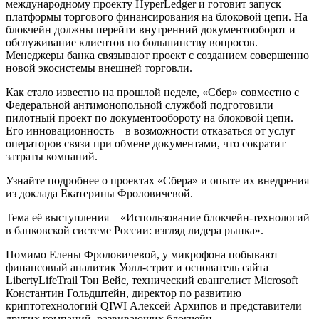
международному проекту HyperLedger и готовит запуск
платформы торгового финансирования на блоковой цепи. На
блокчейн должны перейти внутренний документооборот и
обслуживание клиентов по большинству вопросов.
Менеджеры банка связывают проект с созданием совершенно
новой экосистемы внешней торговли.
Как стало известно на прошлой неделе, «Сбер» совместно с
Федеральной антимонопольной службой подготовили
пилотный проект по документообороту на блоковой цепи.
Его инновационность – в возможности отказаться от услуг
операторов связи при обмене документами, что сократит
затраты компаний.
Узнайте подробнее о проектах «Сбера» и опыте их внедрения
из доклада Екатерины Фроловичевой.
Тема её выступления – «Использование блокчейн-технологий
в банковской системе России: взгляд лидера рынка».
Помимо Елены Фроловичевой, у микрофона побывают
финансовый аналитик Уолл-стрит и основатель сайта
LibertyLifeTrail Тон Вейс, технический евангелист Microsoft
Константин Гольдштейн, директор по развитию
криптотехнологий QIWI Алексей Архипов и представители
других компаний, развивающих блокчейн.