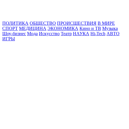
Online24News.ru
Самые свежие новости!
ПОЛИТИКА
ОБЩЕСТВО
ПРОИСШЕСТВИЯ
В МИРЕ
СПОРТ
МЕДИЦИНА
ЭКОНОМИКА
Кино и ТВ
Музыка
Шоу-бизнес
Мода
Искусство
Театр
НАУКА
Hi-Tech
АВТО
ИГРЫ