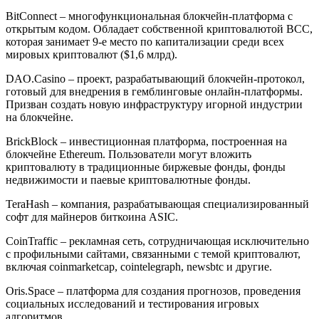
BitConnect – многофункциональная блокчейн-платформа с
открытым кодом. Обладает собственной криптовалютой BCC,
которая занимает 9-е место по капитализации среди всех
мировых криптовалют ($1,6 млрд).
DAO.Casino – проект, разрабатывающий блокчейн-протокол,
готовый для внедрения в гемблинговые онлайн-платформы.
Призван создать новую инфраструктуру игорной индустрии
на блокчейне.
BrickBlock – инвестиционная платформа, построенная на
блокчейне Ethereum. Пользователи могут вложить
криптовалюту в традиционные биржевые фонды, фонды
недвижимости и паевые криптовалютные фонды.
TeraHash – компания, разрабатывающая специализированный
софт для майнеров биткоина ASIC.
CoinTraffic – рекламная сеть, сотрудничающая исключительно
с профильными сайтами, связанными с темой криптовалют,
включая coinmarketcap, cointelegraph, newsbtc и другие.
Oris.Space – платформа для создания прогнозов, проведения
социальных исследований и тестирования игровых
алгоритмов.