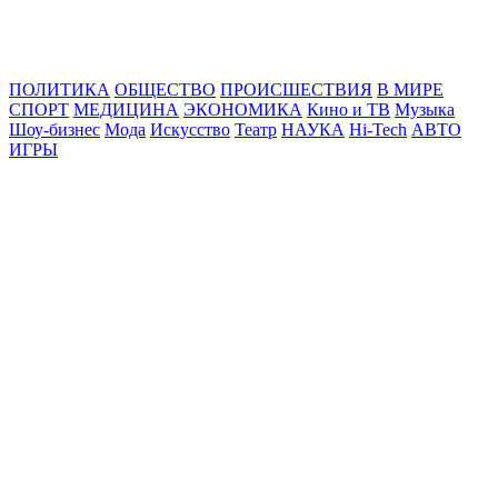
Online24News.ru
Самые свежие новости!
ПОЛИТИКА
ОБЩЕСТВО
ПРОИСШЕСТВИЯ
В МИРЕ
СПОРТ
МЕДИЦИНА
ЭКОНОМИКА
Кино и ТВ
Музыка
Шоу-бизнес
Мода
Искусство
Театр
НАУКА
Hi-Tech
АВТО
ИГРЫ