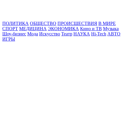
Online24News.ru
Самые свежие новости!
ПОЛИТИКА
ОБЩЕСТВО
ПРОИСШЕСТВИЯ
В МИРЕ
СПОРТ
МЕДИЦИНА
ЭКОНОМИКА
Кино и ТВ
Музыка
Шоу-бизнес
Мода
Искусство
Театр
НАУКА
Hi-Tech
АВТО
ИГРЫ