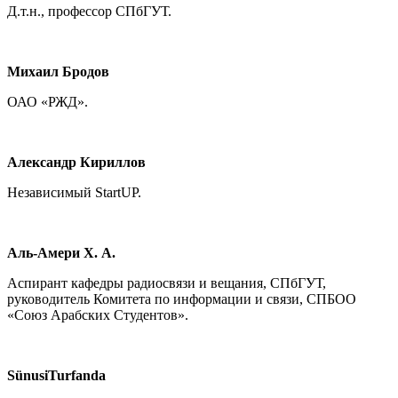
Д.т.н., профессор СПбГУТ.
Михаил Бродов
ОАО «РЖД».
Александр Кириллов
Независимый StartUP.
Аль-Амери Х. А.
Аспирант кафедры радиосвязи и вещания, СПбГУТ,
руководитель Комитета по информации и связи, СПБОО
«Союз Арабских Студентов».
S
ü
nusi
Turfanda