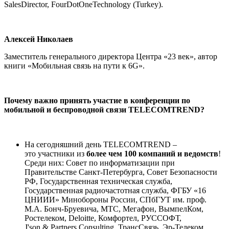
SalesDirector, FourDotOneTechnology (Turkey).
Алексей Николаев
Заместитель генерального директора Центра «23 век», автор
книги «Мобильная связь на пути к 6G».
Почему важно принять участие в конференции по
мобильной и беспроводной связи
TELECOMTREND?
На сегодняшний день TELECOMTREND –
это участники из
более чем 100 компаний и ведомств
!
Среди них: Совет по информатизации при
Правительстве Санкт-Петербурга, Совет Безопасности
РФ, Государственная техническая служба,
Государственная радиочастотная служба, ФГБУ «16
ЦНИИИ» Минобороны России, СПбГУТ им. проф.
М.А. Бонч-Бруевича, МТС, Мегафон, ВымпелКом,
Ростелеком, Deloitte, Комфортел, РУССОФТ,
J'son & Partners Consulting, ТрансСвязь, Эр-Телеком,