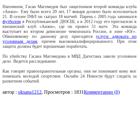
Напомним, Гасан Магомедов был защитником второй команды клуба
«Анжи». Ему было всего 20 лет, 17 января должно было исполниться
21. В сезоне ПФЛ он сыграл 18 матчей. Парень с 2005 года занимался
футболом
в Республиканской ДЮСШ, а в 2012 году его пригласили в
юношеский клуб «Анжи», где он провел 51 матч. Эта команда
выступает во втором дивизионе чемпионата России, в зоне «Юг».
Обвиняемому по данному делу пригодятся
услуги адвоката по
уголовным делам
, причем высококвалифицированного. При этом
защита должна будет хорошенько поработать.
По убийству Гасана Магомедова в МВД Дагестана завели уголовное
дело. Ведется расследование.
Как говорят правоохранительные органы, они не понимают кому мог
помешать молодой спортсмен. Онлайн 24 Новости будут следить за
развитием событий.
автор :
oksana1212
, Просмотров : 1831
Комментарии (0)