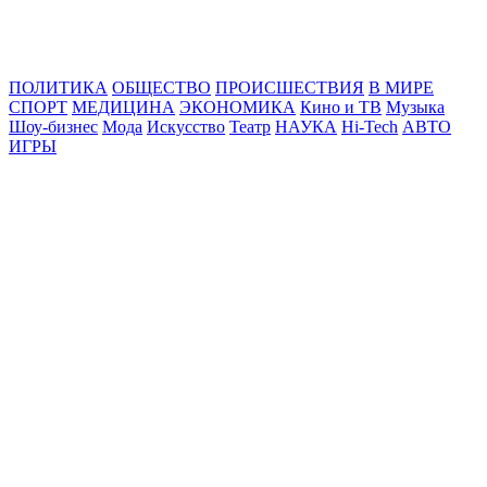
Online24News.ru
Самые свежие новости!
ПОЛИТИКА
ОБЩЕСТВО
ПРОИСШЕСТВИЯ
В МИРЕ
СПОРТ
МЕДИЦИНА
ЭКОНОМИКА
Кино и ТВ
Музыка
Шоу-бизнес
Мода
Искусство
Театр
НАУКА
Hi-Tech
АВТО
ИГРЫ