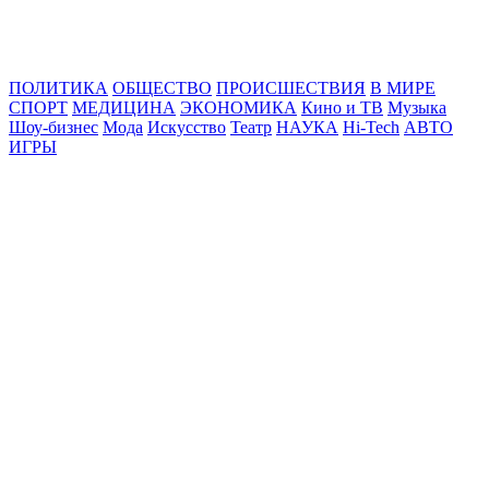
Online24News.ru
Самые свежие новости!
ПОЛИТИКА
ОБЩЕСТВО
ПРОИСШЕСТВИЯ
В МИРЕ
СПОРТ
МЕДИЦИНА
ЭКОНОМИКА
Кино и ТВ
Музыка
Шоу-бизнес
Мода
Искусство
Театр
НАУКА
Hi-Tech
АВТО
ИГРЫ