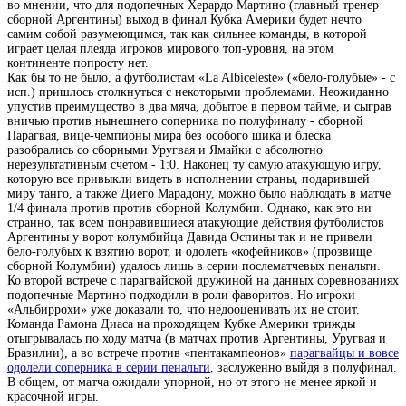
во мнении, что для подопечных Херардо Мартино (главный тренер
сборной Аргентины) выход в финал Кубка Америки будет нечто
самим собой разумеющимся, так как сильнее команды, в которой
играет целая плеяда игроков мирового топ-уровня, на этом
континенте попросту нет.
Как бы то не было, а футболистам «La Albiceleste» («бело-голубые» - с
исп.) пришлось столкнуться с некоторыми проблемами. Неожиданно
упустив преимущество в два мяча, добытое в первом тайме, и сыграв
вничью против нынешнего соперника по полуфиналу - сборной
Парагвая, вице-чемпионы мира без особого шика и блеска
разобрались со сборными Уругвая и Ямайки с абсолютно
нерезультативным счетом - 1:0. Наконец ту самую атакующую игру,
которую все привыкли видеть в исполнении страны, подарившей
миру танго, а также Диего Марадону, можно было наблюдать в матче
1/4 финала против против сборной Колумбии. Однако, как это ни
странно, так всем понравившиеся атакующие действия футболистов
Аргентины у ворот колумбийца Давида Оспины так и не привели
бело-голубых к взятию ворот, и одолеть «кофейников» (прозвище
сборной Колумбии) удалось лишь в серии послематчевых пенальти.
Ко второй встрече с парагвайской дружиной на данных соревнованиях
подопечные Мартино подходили в роли фаворитов. Но игроки
«Альбиррохи» уже доказали то, что недооценивать их не стоит.
Команда Рамона Диаса на проходящем Кубке Америки трижды
отыгрывалась по ходу матча (в матчах против Аргентины, Уругвая и
Бразилии), а во встрече против «пентакампеонов»
парагвайцы и вовсе
одолели соперника в серии пенальти
, заслуженно выйдя в полуфинал.
В общем, от матча ожидали упорной, но от этого не менее яркой и
красочной игры.