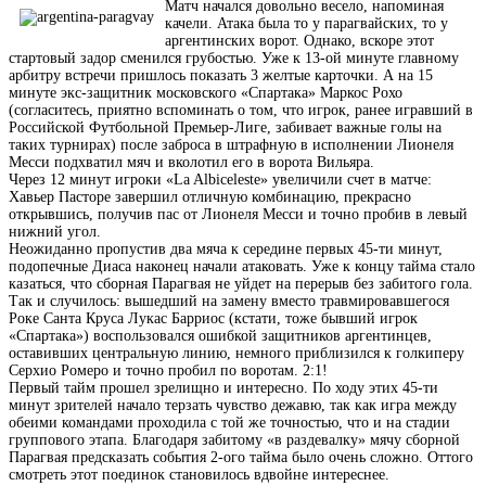
Матч начался довольно весело, напоминая
качели. Атака была то у парагвайских, то у
аргентинских ворот. Однако, вскоре этот
стартовый задор сменился грубостью. Уже к 13-ой минуте главному
арбитру встречи пришлось показать 3 желтые карточки. А на 15
минуте экс-защитник московского «Спартака» Маркос Рохо
(согласитесь, приятно вспоминать о том, что игрок, ранее игравший в
Российской Футбольной Премьер-Лиге, забивает важные голы на
таких турнирах) после заброса в штрафную в исполнении Лионеля
Месси подхватил мяч и вколотил его в ворота Вильяра.
Через 12 минут игроки «La Albiceleste» увеличили счет в матче:
Хавьер Пасторе завершил отличную комбинацию, прекрасно
открывшись, получив пас от Лионеля Месси и точно пробив в левый
нижний угол.
Неожиданно пропустив два мяча к середине первых 45-ти минут,
подопечные Диаса наконец начали атаковать. Уже к концу тайма стало
казаться, что сборная Парагвая не уйдет на перерыв без забитого гола.
Так и случилось: вышедший на замену вместо травмировавшегося
Роке Санта Круса Лукас Барриос (кстати, тоже бывший игрок
«Спартака») воспользовался ошибкой защитников аргентинцев,
оставивших центральную линию, немного приблизился к голкиперу
Серхио Ромеро и точно пробил по воротам. 2:1!
Первый тайм прошел зрелищно и интересно. По ходу этих 45-ти
минут зрителей начало терзать чувство дежавю, так как игра между
обеими командами проходила с той же точностью, что и на стадии
группового этапа. Благодаря забитому «в раздевалку» мячу сборной
Парагвая предсказать события 2-ого тайма было очень сложно. Оттого
смотреть этот поединок становилось вдвойне интереснее.