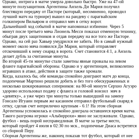
Однако, интрига в матче умерла довольно быстро. Уже на 47-ой
минуте полузащитник Аргентины Анхель Ди Мария получил
блестящую передачу от Пасторе (который, несомненно, проводил
лучший матч на турнире) вышел на рандеву с парагвайским
голкипером Вильяром и отправил мяч в сетку ворот.
Дальнейший ход событий в матче напоминал избиение. Через 5
минут после третьего мяча Лионель Месси показал отменную технику,
обыграв двух защитников и отдав передачу на все того же Пасторе.
Однако, на сей раз Хавьер умудрился не забить. Но в самый нужный
момент около мяча появился Ди Мария, который отправляет
отскочивший к нему снаряд в ворота. Счет становится 4:1, а Анхель
делает дубль за считанные минуты.
Во второй 45-ти минутке стали заметны явные провалы на левом
фланге парагвайской обороны. Однако и у аргентинцев, великолепно
игравших в атаке, действия в защите также хромали.
Когда, казалось бы, обе команды спокойно доиграют матч до конца,
подопечные Мартино решили добить и без того обескураженных и
несколько шокированных соперников: на 80-ой минуте Серхио Агуэро
здорово использовал подачу с фланга и головой вонзил мяч в
«девятку», а уже через три минуты только вышедший на замену
Гонсало Игуаин первым же касанием отправил футбольный снаряд в
сетку, сделав счет неприлично крупным - 6:1! На этом сборная
Аргентины успокоилась и спокойно доиграла оставшееся время матча.
Такого разгрома игроки «Альбиррохи» явно не заслуживали. Однако,
футбол - вещь порой несправедливая. В матче за третье место,
который пройдет 4 июля в 02:30 по мск., подопечные Диаса встретятся
со сборной Перу.
Сборная Аргентины же, наконец показав тот футбол, который от нее