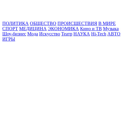
Online24News.ru
Самые свежие новости!
ПОЛИТИКА
ОБЩЕСТВО
ПРОИСШЕСТВИЯ
В МИРЕ
СПОРТ
МЕДИЦИНА
ЭКОНОМИКА
Кино и ТВ
Музыка
Шоу-бизнес
Мода
Искусство
Театр
НАУКА
Hi-Tech
АВТО
ИГРЫ