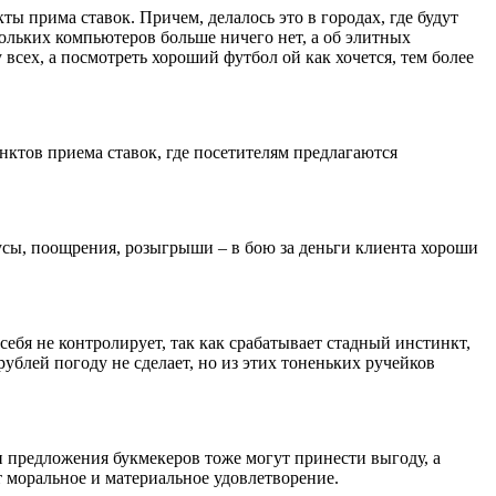
ы прима ставок. Причем, делалось это в городах, где будут
кольких компьютеров больше ничего нет, а об элитных
 всех, а посмотреть хороший футбол ой как хочется, тем более
ктов приема ставок, где посетителям предлагаются
усы, поощрения, розыгрыши – в бою за деньги клиента хороши
себя не контролирует, так как срабатывает стадный инстинкт,
рублей погоду не сделает, но из этих тоненьких ручейков
 и предложения букмекеров тоже могут принести выгоду, а
т моральное и материальное удовлетворение.