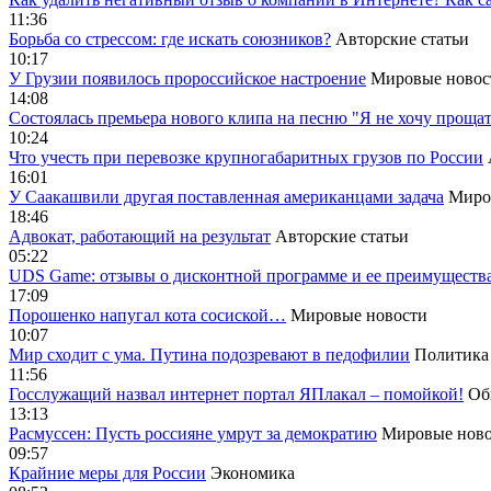
11:36
Борьба со стрессом: где искать союзников?
Авторские статьи
10:17
У Грузии появилось пророссийское настроение
Мировые новос
14:08
Cостоялась премьера нового клипа на песню "Я не хочу прощат
10:24
Что учесть при перевозке крупногабаритных грузов по России
16:01
У Саакашвили другая поставленная американцами задача
Миро
18:46
Адвокат, работающий на результат
Авторские статьи
05:22
UDS Game: отзывы о дисконтной программе и ее преимуществ
17:09
Порошенко напугал кота сосиской…
Мировые новости
10:07
Мир сходит с ума. Путина подозревают в педофилии
Политика
11:56
Госслужащий назвал интернет портал ЯПлакал – помойкой!
Об
13:13
Расмуссен: Пусть россияне умрут за демократию
Мировые ново
09:57
Крайние меры для России
Экономика