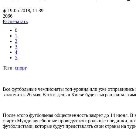
◈ 19-05-2018, 11:39
2066
Распечатать
0
1
2
3
4
5
Теги:
спорт
Все футбольные чемпионаты топ-уровня или уже отправились н
закончится 26 мая. В этот день в Киеве будет сыгран финал с
После этого футбольная общественность замрет до 14 июня. В
старта Мундиаля сборные проведут контрольные поединки, но и
футболистами, которые будут представлять свои страны на тур