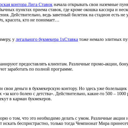
рская контора Лига Ставок
начала открывать свои наземные пункт
бычных пунктах приема ставок, где кроме окошка кассира и нес
ния. Действительно, ведь заветный билетик на стадион есть не у
Эх, красота, кто не понимает…
имеру, у
легального букмекера 1хСтавка
тоже немало элитных пун
планируют предоставлять клиентам. Различные промо-акции, бон
уют заработать по полной программе.
и свои деньги в букмекерскую контору. Но здесь уже болельщик 
«за кого болею с детства». Действительно, какие-то 500 – 1000 
кут в карман букмекеров.
ворю о том, что это необходимо делать с умом. Различные акции
т искать беспристрастно, только тогда Чемпионат Мира принесе