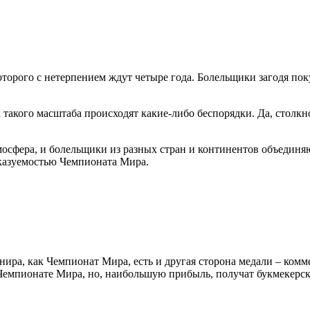
оторого с нетерпением ждут четыре года. Болельщики загодя п
 такого масштаба происходят какие-либо беспорядки. Да, столк
мосфера, и болельщики из разных стран и континентов объединя
сказуемостью Чемпионата Мира.
ира, как Чемпионат Мира, есть и другая сторона медали – комме
 Чемпионате Мира, но, наибольшую прибыль, получат букмекерс