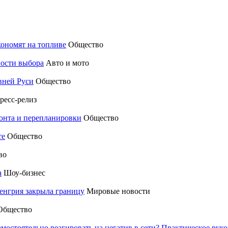
кономят на топливе
Общество
ности выбора
Авто и мото
вней Руси
Общество
ресс-релиз
монта и перепланировки
Общество
те
Общество
во
а
Шоу-бизнес
енгрия закрыла границу
Мировые новости
Общество
амостоятельно реагировать на негатив в сети? Практическое р