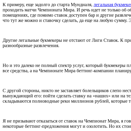
К примеру, еще задолго до старта Мундиаля,
легальная букмеке
проходить матчи Чемпионата Мира. И речь идет не только об о
помещениях, где помимо ставок доступен бар и другие развлече
что тут же можно и ставочку сделать, да еще на любую сумму. 
Другие легальные букмекеры не отстают от Лиги Ставок. К пр
разнообразные развлечения.
Но и это далеко не полный спектр услуг, который букмекеры 
все средства, а на Чемпионате Мира беттинг-компании планир
С другой стороны, никто не заставляет болельщиков слепо нест
вынуждающий его: пойти сделать ставку на «наших» или на тех 
складываются полноводные реки миллионов рублей, которые те
Я не призывают отказаться от ставок на Чемпионат Мира, я го
некоторые беттинг-предложения могут и озолотить. Но их стои