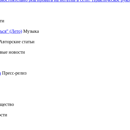
ти
ься" (Лето)
Музыка
Авторские статьи
вые новости
а
Пресс-релиз
щество
сти