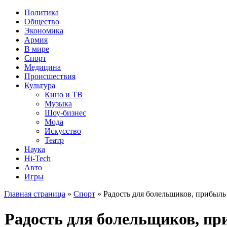
Политика
Общество
Экономика
Армия
В мире
Спорт
Медицина
Происшествия
Культура
Кино и ТВ
Музыка
Шоу-бизнес
Мода
Искусство
Театр
Наука
Hi-Tech
Авто
Игры
Главная страница
»
Спорт
» Радость для болельщиков, прибыль
Радость для болельщиков, пр