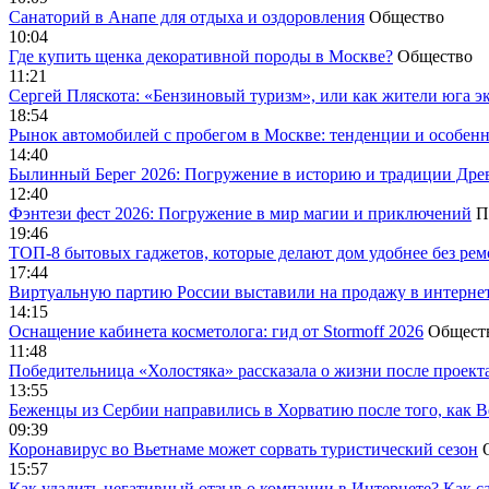
Санаторий в Анапе для отдыха и оздоровления
Общество
10:04
Где купить щенка декоративной породы в Москве?
Общество
11:21
Сергей Пляскота: «Бензиновый туризм», или как жители юга э
18:54
Рынок автомобилей с пробегом в Москве: тенденции и особен
14:40
Былинный Берег 2026: Погружение в историю и традиции Дре
12:40
Фэнтези фест 2026: Погружение в мир магии и приключений
П
19:46
ТОП-8 бытовых гаджетов, которые делают дом удобнее без ре
17:44
Виртуальную партию России выставили на продажу в интерне
14:15
Оснащение кабинета косметолога: гид от Stormoff 2026
Общест
11:48
Победительница «Холостяка» рассказала о жизни после проект
13:55
Беженцы из Сербии направились в Хорватию после того, как В
09:39
Коронавирус во Вьетнаме может сорвать туристический сезон
15:57
Как удалить негативный отзыв о компании в Интернете? Как с