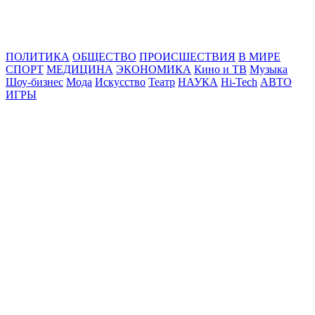
Online24News.ru
Самые свежие новости!
ПОЛИТИКА
ОБЩЕСТВО
ПРОИСШЕСТВИЯ
В МИРЕ
СПОРТ
МЕДИЦИНА
ЭКОНОМИКА
Кино и ТВ
Музыка
Шоу-бизнес
Мода
Искусство
Театр
НАУКА
Hi-Tech
АВТО
ИГРЫ