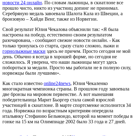
новости 24 онлайн
. По словам лыжницы, в скиатлоне все
прошло чисто, никто из участниц допинг не принимал.
Серебряную медаль завоевала Шалота Кала из Швеции, а
бронзовую – Хайди Венг, также из Норвегии.
Свой результат Юлия Чекалова объяснили так: «Я была
настроена на победу, естественно своим результатом
разочарована, - сообщают свежие новости онлайн. - Как
только тронулась со старта, сразу стало сложно, лыжи и
горнолыжные маски
здесь не причем. Просто сегодня не мой
день. Обычно я всегда в хорошей форме, но сегодня не
сложилось. Я уверена, что наши лыжницы могут здесь
побороться за медали. Просто мы работали не в полную силу,
норвежцы были лучшими».
Как стало известно
online24news
, Юлия Чекаленко
многократная чемпионка страны. В прошлом году завоевала
две бронзы на мировом первенстве. А вот нынешняя
победительница Марит Бьоргер стала самой взрослой
участницей в скиатлоне. В марте спортсменке исполнится 34
года. Норвежка по возрастным критериям опередила
итальянку Стефанию Бельмондо, которой на момент победы в
гонке на 15 км на Олимпиаде 2002 было 33 года и 27 дней.