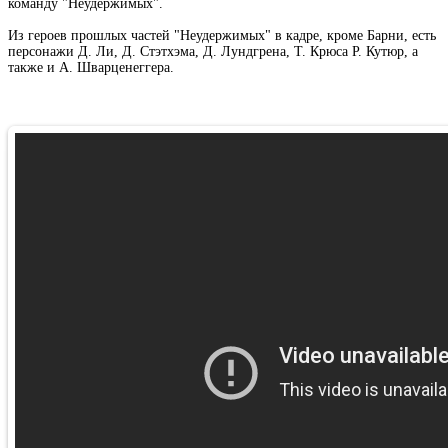
команду "Неудержимых".
Из героев прошлых частей "Неудержимых" в кадре, кроме Барни, есть
персонажи Д. Ли, Д. Стэтхэма, Д. Лундгрена, Т. Крюса Р. Кутюр, а
также и А. Шварценеггера.