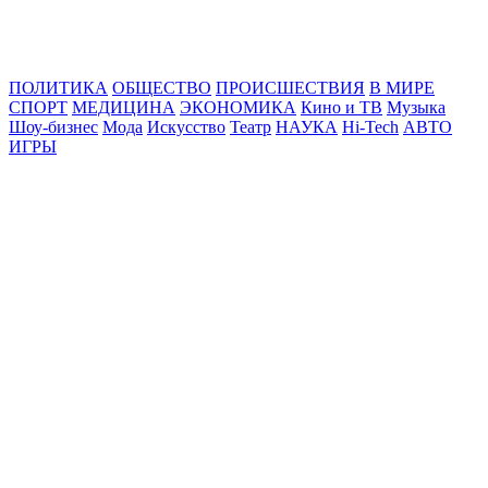
Online24News.ru
Самые свежие новости!
ПОЛИТИКА
ОБЩЕСТВО
ПРОИСШЕСТВИЯ
В МИРЕ
СПОРТ
МЕДИЦИНА
ЭКОНОМИКА
Кино и ТВ
Музыка
Шоу-бизнес
Мода
Искусство
Театр
НАУКА
Hi-Tech
АВТО
ИГРЫ