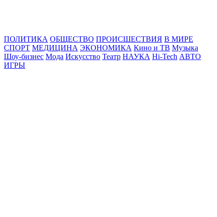
Online24News.ru
Самые свежие новости!
ПОЛИТИКА
ОБЩЕСТВО
ПРОИСШЕСТВИЯ
В МИРЕ
СПОРТ
МЕДИЦИНА
ЭКОНОМИКА
Кино и ТВ
Музыка
Шоу-бизнес
Мода
Искусство
Театр
НАУКА
Hi-Tech
АВТО
ИГРЫ