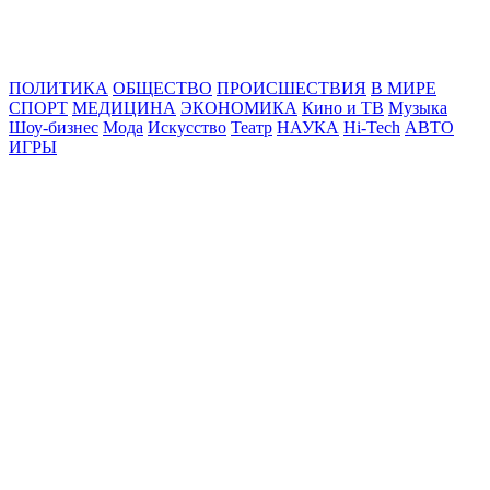
Online24News.ru
Самые свежие новости!
ПОЛИТИКА
ОБЩЕСТВО
ПРОИСШЕСТВИЯ
В МИРЕ
СПОРТ
МЕДИЦИНА
ЭКОНОМИКА
Кино и ТВ
Музыка
Шоу-бизнес
Мода
Искусство
Театр
НАУКА
Hi-Tech
АВТО
ИГРЫ