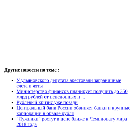
Другие новости по теме :
У ульяновского депутата арестовали заграничные
счета и яхты
Министерство финансов планирует получить до 350
млрд рублей от пенсионных н ...
Рублевый кризис уже позади
Центральный банк России обвиняет банки и крупные
корпорации в обвале рубля
"Лужники" ростут в цене ближе к Чемпионату мира
2018 года