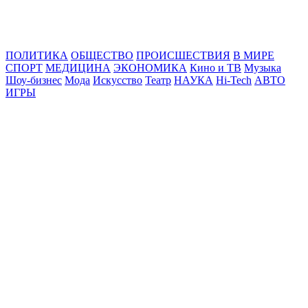
Online24News.ru
Самые свежие новости!
ПОЛИТИКА
ОБЩЕСТВО
ПРОИСШЕСТВИЯ
В МИРЕ
СПОРТ
МЕДИЦИНА
ЭКОНОМИКА
Кино и ТВ
Музыка
Шоу-бизнес
Мода
Искусство
Театр
НАУКА
Hi-Tech
АВТО
ИГРЫ