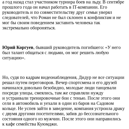
а год назад стал участником турнира боев на льду. В сентябре
прошлого года он начал работать в IT-компании. Его
руководитель и по совместительству друг семьи уверял
следователей, что Роман не был склонен к конфликтам и не
мог бы своим поведением заставить человека так
экстремально обороняться.
Юрий Коргуев
, бывший руководитель погибшего: «У него
был талант общаться с людьми, он мог решить любую
ситуацию».
Но, судя по кадрам видеонаблюдения, Дидур не все ситуации
решал путем переговоров. Вечер спортсмена и его друзей
начинался довольно безобидно, молодые люди танцевали
посреди улицы, смеялись, там же справляли нужду
и устраивали тренировочные бои с тенью. После этого они
сели в автомобиль и уехали в один из баров на Садовом
кольце. Не успев зайти в заведение, компания устроила драку
с двумя другими посетителями, забив до бессознательного
состояния одного из мужчин. После этого они направились
к кафе семейства Куюмджи.