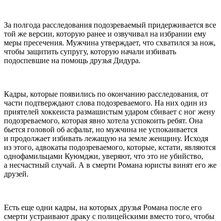
За полгода расследования подозреваемый придерживается все
той же версии, которую ранее и озвучивал на избрании ему
меры пресечения. Мужчина утверждает, что схватился за нож,
чтобы защитить супругу, которую начали избивать
подоспевшие на помощь друзья Дидура.
Кадры, которые появились по окончанию расследования, от
части подтверждают слова подозреваемого. На них один из
приятелей хоккеиста размашистым ударом сбивает с ног жену
подозреваемого, которая явно хотела успокоить ребят. Она
бьется головой об асфальт, но мужчина не успокаивается
и продолжает избивать лежащую на земле женщину. Исходя
из этого, адвокаты подозреваемого, которые, кстати, являются
однофамильцами Куюмджи, уверяют, что это не убийство,
а несчастный случай. А в смерти Романа юристы винят его же
друзей.
Есть еще одни кадры, на которых друзья Романа после его
смерти устраивают драку с полицейскими вместо того, чтобы